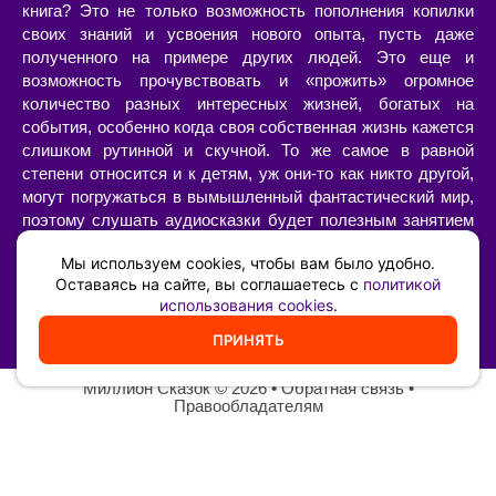
книга? Это не только возможность пополнения копилки
своих знаний и усвоения нового опыта, пусть даже
полученного на примере других людей. Это еще и
возможность прочувствовать и «прожить» огромное
количество разных интересных жизней, богатых на
события, особенно когда своя собственная жизнь кажется
слишком рутинной и скучной. То же самое в равной
степени относится и к детям, уж они-то как никто другой,
могут погружаться в вымышленный фантастический мир,
поэтому слушать аудиосказки будет полезным занятием
не только для организации их досуга, но и для развития
Мы используем cookies, чтобы вам было удобно.
воображения.
Оставаясь на сайте, вы соглашаетесь с
политикой
использования cookies
.
Аудиосказки Чуковского К.И. слушайте онлайн на нашем
сайте в хорошем качестве бесплатно и без регистрации.
ПРИНЯТЬ
Миллион Сказок
©️ 2026 •
Обратная связь
•
Правообладателям