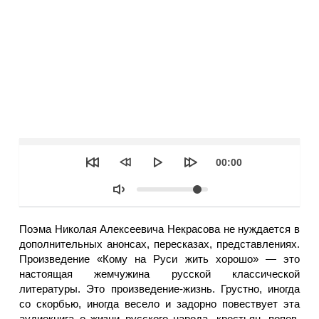
Seek
Текущее
00:00
время
Объем
Поэма Николая Алексеевича Некрасова не нуждается в
дополнительных анонсах, пересказах, представлениях.
Произведение «Кому на Руси жить хорошо» — это
настоящая жемчужина русской классической
литературы. Это произведение-жизнь. Грустно, иногда
со скорбью, иногда весело и задорно повествует эта
аудиокнига о жизни русского народа, крестьян, попов,