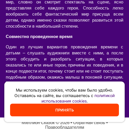
мир, словно он смотрит спектакль на сцене, ясно
представляя себе каждого героя. Способность легко
вообразить себе фантастический мир присуща всем
детям, однако именно сказки позволяют развиться этой
способности в наибольшей степени.
Совместно проведенное время
Один из лучших вариантов провождения времени с
детьми – слушать аудиокниги вместе с ними, а после
этого обсудить и разобрать ситуации, в которых
оказались те или иные герои, причины их поведения, и в
конце подвести итог, почему стоит или не стоит поступать
подобным образом, окажись малыш в похожей ситуации.
Такой «разбор» очень интересен сам по себе, позволяет
наладить диалог с ребенком, а также он имеет огромную
Мы используем cookies, чтобы вам было удобно.
воспитательную ценность – возможность ненавязчиво,
Оставаясь на сайте, вы соглашаетесь с
политикой
использования cookies
.
иногда в игровой форме, указать на самые главные
жизненные принципы и ценности.
ПРИНЯТЬ
Миллион Сказок
©️ 2026 •
Обратная связь
•
Правообладателям