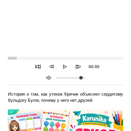
Seek
Текущее
00:00
время
Объем
История о том, как утенок Крячик объяснял сердитому
бульдогу Булю, почему у него нет друзей.