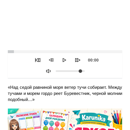
Seek
Текущее
00:00
время
Объем
«Над седой равниной моря ветер тучи собирает. Между
тучами и морем гордо реет Буревестник, черной молнии
подобный…»