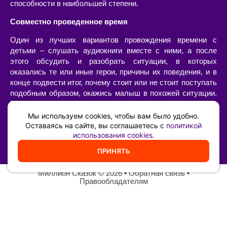
способности в наибольшей степени.
Совместно проведенное время
Один из лучших вариантов провождения времени с
детьми – слушать аудиокниги вместе с ними, а после
этого обсудить и разобрать ситуации, в которых
оказались те или иные герои, причины их поведения, и в
конце подвести итог, почему стоит или не стоит поступать
подобным образом, окажись малыш в похожей ситуации.
Такой «разбор» очень интересен сам по себе, позволяет
наладить диалог с ребенком, а также он имеет огромную
Мы используем cookies, чтобы вам было удобно.
воспитательную ценность – возможность ненавязчиво,
Оставаясь на сайте, вы соглашаетесь с
политикой
использования cookies
.
иногда в игровой форме, указать на самые главные
жизненные принципы и ценности.
ПРИНЯТЬ
Миллион Сказок
©️ 2026 •
Обратная связь
•
Правообладателям