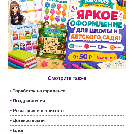
Смотрите также
•
Заработок на фрилансе
•
Поздравления
•
Розыгрыши и приколы
•
Детские песни
•
Блог