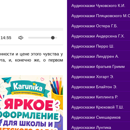
Аудиосказки Чуковского К.И.
Аудиосказки Пляцковского М.С
Аудиосказки Остера Г.Б.
k
Объем
Аудиосказки Андерсена Г.Х.
Продолжительность
14:55
Аудиосказки Перро Ш.
нности и цене этого чувства у
Аудиосказки Линдгрен А.
га, и, конечно же, о первом
Аудиосказки братьев Гримм
Аудиосказки Хогарт Э.
Аудиосказки Блайтон Э.
Аудиосказки Киплинга Р.
Аудиосказки Крюковой Т.Ш.
Аудиосказки Смешариков
Аудиосказки Лунтика