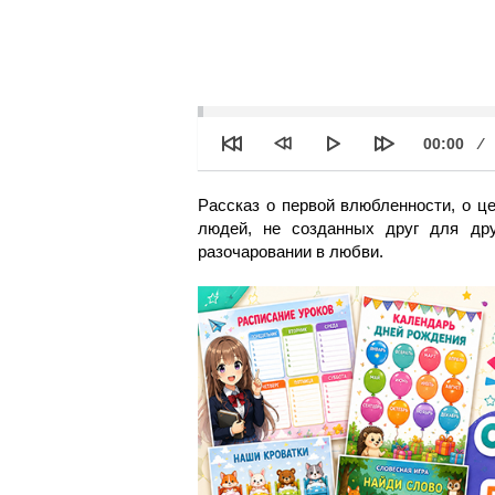
See
Текущее
00:00
время
Рассказ о первой влюбленности, о це
людей, не созданных друг для дру
разочаровании в любви.