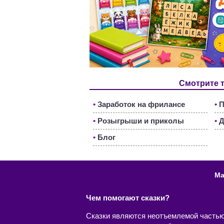
Смотрите 
•
Заработок на фрилансе
•
П
•
Розыгрыши и приколы
•
Д
•
Блог
Ма
Чем помогают сказки?
Сказки являются неотъемлемой частью ж