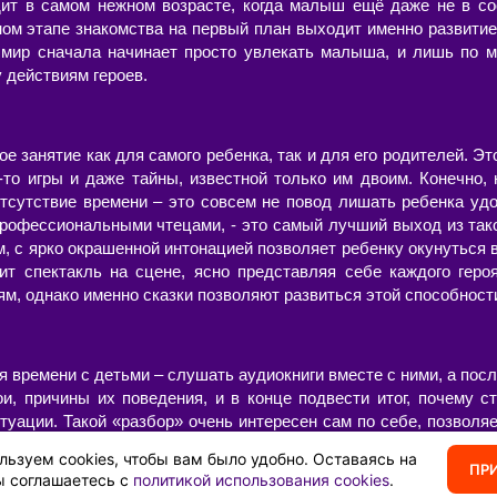
дит в самом нежном возрасте, когда малыш ещё даже не в со
ном этапе знакомства на первый план выходит именно развитие
ир сначала начинает просто увлекать малыша, и лишь по м
у действиям героев.
ое занятие как для самого ребенка, так и для его родителей. Эт
-то игры и даже тайны, известной только им двоим. Конечно, 
 отсутствие времени – это совсем не повод лишать ребенка уд
профессиональными чтецами, - это самый лучший выход из так
м, с ярко окрашенной интонацией позволяет ребенку окунуться
ит спектакль на сцене, ясно представляя себе каждого геро
м, однако именно сказки позволяют развиться этой способност
 времени с детьми – слушать аудиокниги вместе с ними, а после
ои, причины их поведения, и в конце подвести итог, почему с
уации. Такой «разбор» очень интересен сам по себе, позволяе
нность – возможность ненавязчиво, иногда в игровой форме
льзуем cookies, чтобы вам было удобно. Оставаясь на
ПР
ы соглашаетесь с
политикой использования cookies
.