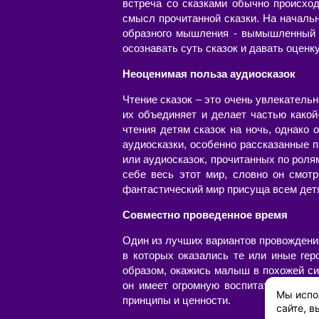
встреча со сказками обычно происхо
смысл прочитанной сказки. На началь
образного мышления - вымышленный м
осознавать суть сказок и давать оценк
Неоценимая польза аудиосказок
Чтение сказок – это очень увлекательн
их объединяет и делает частью какой
чтения детям сказок на ночь, однако
аудиосказки, особенно рассказанные 
или аудиосказок, прочитанных по роля
себе весь этот мир, словно он смотр
фантастический мир присуща всем детя
Совместно проведенное время
Один из лучших вариантов провождения
в которых оказались те или иные гер
образом, окажись малыш в похожей сит
он имеет огромную воспитательную це
Мы испо
принципы и ценности.
сайте, в