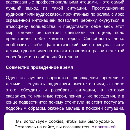
рассказанные профессиональными чтецами, - это самый
лучший выход из такой ситуации. Прослушивание
аудиокниг или аудиосказок, прочитанных по ролям, с ярко
окрашенной интонацией позволяет ребенку окунуться в
атмосферу волшебства и представить себе весь этот
мир, словно он смотрит спектакль на сцене, ясно
представляя себе каждого героя. Способность легко
вообразить себе фантастический мир присуща всем
детям, однако именно сказки позволяют развиться этой
способности в наибольшей степени.
Совместно проведенное время
Один из лучших вариантов провождения времени с
детьми – слушать аудиокниги вместе с ними, а после
этого обсудить и разобрать ситуации, в которых
оказались те или иные герои, причины их поведения, и в
конце подвести итог, почему стоит или не стоит поступать
подобным образом, окажись малыш в похожей ситуации.
Такой «разбор» очень интересен сам по себе, позволяет
наладить диалог с ребенком, а также он имеет огромную
Мы используем cookies, чтобы вам было удобно.
воспитательную ценность – возможность ненавязчиво,
Оставаясь на сайте, вы соглашаетесь с
политикой