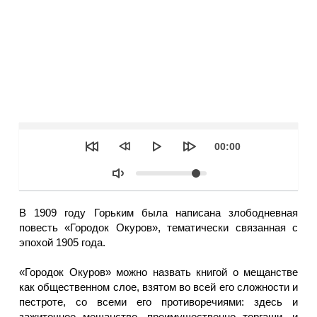
Seek
Текущее
00:00
время
Объем
В 1909 году Горьким была написана злободневная
повесть «Городок Окуров», тематически связанная с
эпохой 1905 года.
«Городок Окуров» можно назвать книгой о мещанстве
как общественном слое, взятом во всей его сложности и
пестроте, со всеми его противоречиями: здесь и
зажиточное мещанство, преимущественно торгаши, и