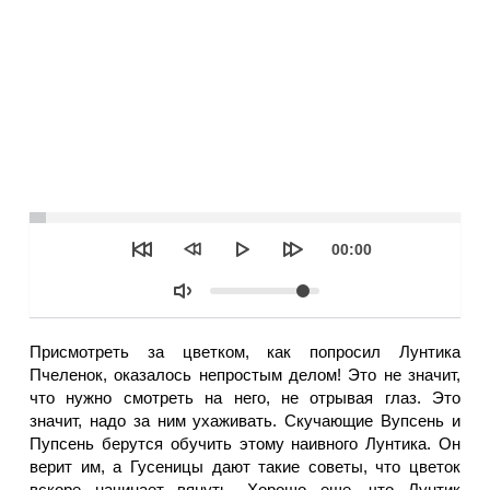
Seek
Текущее
00:00
время
Объем
Присмотреть за цветком, как попросил Лунтика
Пчеленок, оказалось непростым делом! Это не значит,
что нужно смотреть на него, не отрывая глаз. Это
значит, надо за ним ухаживать. Скучающие Вупсень и
Пупсень берутся обучить этому наивного Лунтика. Он
верит им, а Гусеницы дают такие советы, что цветок
вскоре начинает вянуть. Хорошо еще, что Лунтик