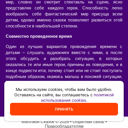
мир, словно он смотрит спектакль на сцене, ясно
представляя себе каждого героя. Способность легко
вообразить себе фантастический мир присуща всем
детям, однако именно сказки позволяют развиться этой
способности в наибольшей степени.
Совместно проведенное время
Один из лучших вариантов провождения времени с
детьми – слушать аудиокниги вместе с ними, а после
этого обсудить и разобрать ситуации, в которых
оказались те или иные герои, причины их поведения, и в
конце подвести итог, почему стоит или не стоит поступать
подобным образом, окажись малыш в похожей ситуации.
Такой «разбор» очень интересен сам по себе, позволяет
наладить диалог с ребенком, а также он имеет огромную
Мы используем cookies, чтобы вам было удобно.
воспитательную ценность – возможность ненавязчиво,
Оставаясь на сайте, вы соглашаетесь с
политикой
использования cookies
.
иногда в игровой форме, указать на самые главные
жизненные принципы и ценности.
ПРИНЯТЬ
Миллион Сказок
©️ 2026 •
Обратная связь
•
Правообладателям