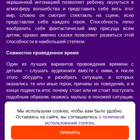
окрашенной интонацией позволяет ребенку окунуться в
атмосферу волшебства и представить себе весь этот
мир, словно он смотрит спектакль на сцене, ясно
представляя себе каждого героя. Способность легко
вообразить себе фантастический мир присуща всем
детям, однако именно сказки позволяют развиться этой
способности в наибольшей степени.
Совместно проведенное время
Один из лучших вариантов провождения времени с
детьми – слушать аудиокниги вместе с ними, а после
этого обсудить и разобрать ситуации, в которых
оказались те или иные герои, причины их поведения, и в
конце подвести итог, почему стоит или не стоит поступать
подобным образом, окажись малыш в похожей ситуации.
Такой «разбор» очень интересен сам по себе, позволяет
наладить диалог с ребенком, а также он имеет огромную
Мы используем cookies, чтобы вам было удобно.
воспитательную ценность – возможность ненавязчиво,
Оставаясь на сайте, вы соглашаетесь с
политикой
использования cookies
.
иногда в игровой форме, указать на самые главные
жизненные принципы и ценности.
ПРИНЯТЬ