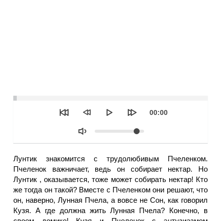
Seek
Текущее
00:00
время
Объем
Лунтик знакомится с трудолюбивым Пчеленком.
Пчеленок важничает, ведь он собирает нектар. Но
Лунтик , оказывается, тоже может собирать нектар! Кто
же тогда он такой? Вместе с Пчеленком они решают, что
он, наверно, Лунная Пчела, а вовсе не Сон, как говорил
Кузя. А где должна жить Лунная Пчела? Конечно, в
своем домике! Кузя и Пчеленок с энтузиазмом