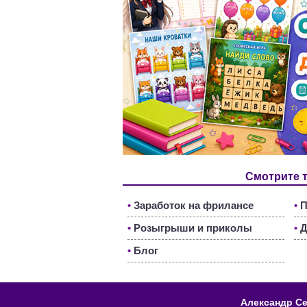
Смотрите 
•
Заработок на фрилансе
•
П
•
Розыгрыши и приколы
•
Д
•
Блог
Александр Се