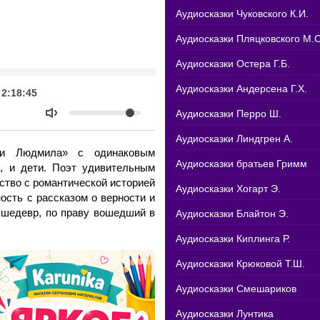
Аудиосказки Чуковского К.И.
Аудиосказки Пляцковского М.С
Аудиосказки Остера Г.Б.
k
Аудиосказки Андерсена Г.Х.
Продолжительность
2:18:45
Объем
Аудиосказки Перро Ш.
Аудиосказки Линдгрен А.
и Людмила» с одинаковым
Аудиосказки братьев Гримм
, и дети. Поэт удивительным
ство с романтической историей
Аудиосказки Хогарт Э.
ость с рассказом о верности и
 шедевр, по праву вошедший в
Аудиосказки Блайтон Э.
Аудиосказки Киплинга Р.
Аудиосказки Крюковой Т.Ш.
Аудиосказки Смешариков
Аудиосказки Лунтика