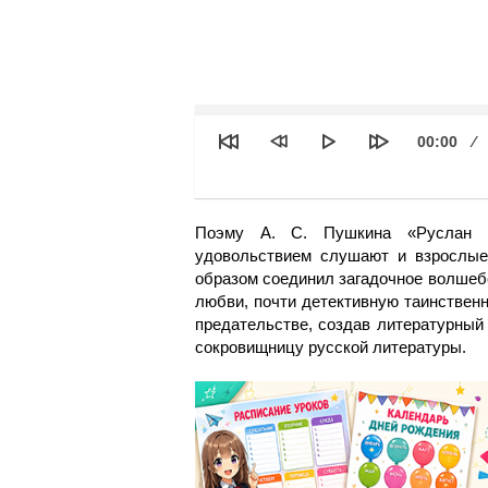
See
Текущее
00:00
время
Поэму А. С. Пушкина «Руслан 
удовольствием слушают и взрослые
образом соединил загадочное волшеб
любви, почти детективную таинственн
предательстве, создав литературный
сокровищницу русской литературы.