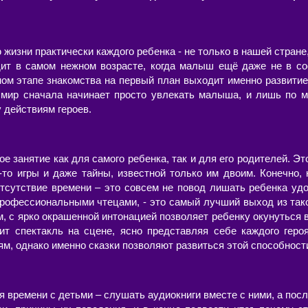
изни практически каждого ребенка - не только в нашей стране,
дит в самом нежном возрасте, когда малыш ещё даже не в со
ном этапе знакомства на первый план выходит именно развитие
ир сначала начинает просто увлекать малыша, и лишь по м
у действиям героев.
ое занятие как для самого ребенка, так и для его родителей. Эт
-то игры и даже тайны, известной только им двоим. Конечно, 
 отсутствие времени – это совсем не повод лишать ребенка уд
профессиональными чтецами, - это самый лучший выход из так
м, с ярко окрашенной интонацией позволяет ребенку окунуться
ит спектакль на сцене, ясно представляя себе каждого геро
м, однако именно сказки позволяют развиться этой способност
 времени с детьми – слушать аудиокниги вместе с ними, а после