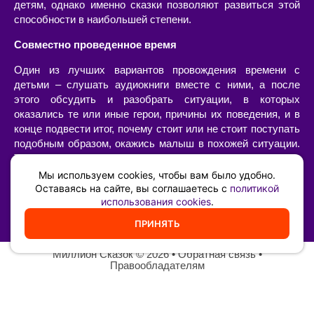
детям, однако именно сказки позволяют развиться этой
способности в наибольшей степени.
Совместно проведенное время
Один из лучших вариантов провождения времени с
детьми – слушать аудиокниги вместе с ними, а после
этого обсудить и разобрать ситуации, в которых
оказались те или иные герои, причины их поведения, и в
конце подвести итог, почему стоит или не стоит поступать
подобным образом, окажись малыш в похожей ситуации.
Такой «разбор» очень интересен сам по себе, позволяет
наладить диалог с ребенком, а также он имеет огромную
Мы используем cookies, чтобы вам было удобно.
воспитательную ценность – возможность ненавязчиво,
Оставаясь на сайте, вы соглашаетесь с
политикой
использования cookies
.
иногда в игровой форме, указать на самые главные
жизненные принципы и ценности.
ПРИНЯТЬ
Миллион Сказок
©️ 2026 •
Обратная связь
•
Правообладателям