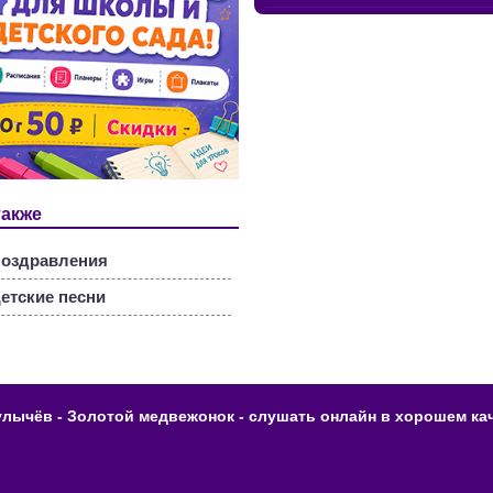
также
оздравления
етские песни
улычёв - Золотой медвежонок - слушать онлайн в хорошем кач