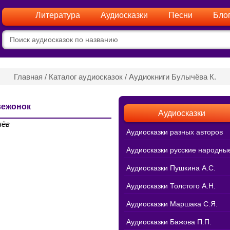
Литература
Аудиосказки
Песни
Бло
Главная
/
Каталог аудиосказок
/
Аудиокниги Булычёва К.
вежонок
Аудиосказки
чёв
Аудиосказки разных авторов
Аудиосказки русские народны
Аудиосказки Пушкина А.С.
Аудиосказки Толстого А.Н.
Аудиосказки Маршака С.Я.
Аудиосказки Бажова П.П.