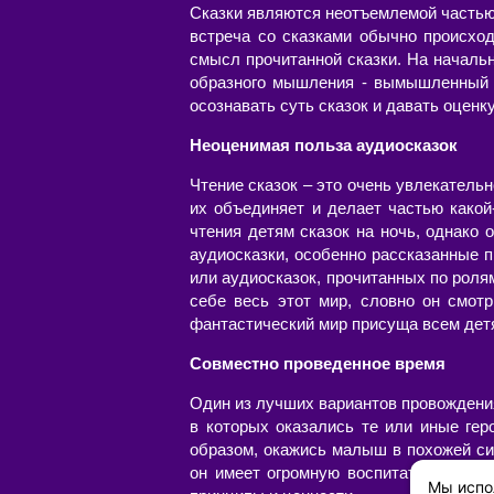
Сказки являются неотъемлемой частью ж
встреча со сказками обычно происхо
смысл прочитанной сказки. На началь
образного мышления - вымышленный м
осознавать суть сказок и давать оценк
Неоценимая польза аудиосказок
Чтение сказок – это очень увлекательн
их объединяет и делает частью какой
чтения детям сказок на ночь, однако
аудиосказки, особенно рассказанные 
или аудиосказок, прочитанных по роля
себе весь этот мир, словно он смотр
фантастический мир присуща всем детя
Совместно проведенное время
Один из лучших вариантов провождения
в которых оказались те или иные гер
образом, окажись малыш в похожей сит
он имеет огромную воспитательную це
Мы испо