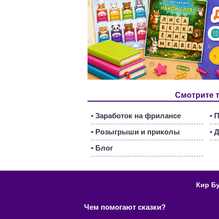
Смотрите 
•
Заработок на фрилансе
•
П
•
Розыгрыши и приколы
•
Д
•
Блог
Кир Б
Чем помогают сказки?