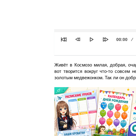
See
Текущее
00:00
время
Живёт в Космозо милая, добрая, оча
вот творится вокруг что-то совсем н
золотым медвежонком. Так ли он добр