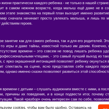
изни практически каждого ребенка - не только в нашей стране,
дит в самом нежном возрасте, когда малыш ещё даже не в со
ном этапе знакомства на первый план выходит именно развитие
ир сначала начинает просто увлекать малыша, и лишь по м
у действиям героев.
ое занятие как для самого ребенка, так и для его родителей. Эт
-то игры и даже тайны, известной только им двоим. Конечно, 
 отсутствие времени – это совсем не повод лишать ребенка уд
профессиональными чтецами, - это самый лучший выход из так
м, с ярко окрашенной интонацией позволяет ребенку окунуться
ит спектакль на сцене, ясно представляя себе каждого геро
м, однако именно сказки позволяют развиться этой способност
 времени с детьми – слушать аудиокниги вместе с ними, а после
ои, причины их поведения, и в конце подвести итог, почему с
уации. Такой «разбор» очень интересен сам по себе, позволяе
нность – возможность ненавязчиво, иногда в игровой форме
льзуем cookies, чтобы вам было удобно. Оставаясь на