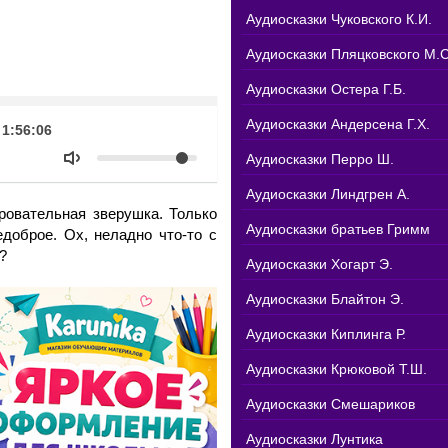
Аудиосказки Чуковского К.И.
Аудиосказки Пляцковского М.С
Аудиосказки Остера Г.Б.
k
Аудиосказки Андерсена Г.Х.
Продолжительность
1:56:06
Объем
Аудиосказки Перро Ш.
Аудиосказки Линдгрен А.
ровательная зверушка. Только
Аудиосказки братьев Гримм
едоброе. Ох, неладно что-то с
?
Аудиосказки Хогарт Э.
Аудиосказки Блайтон Э.
Аудиосказки Киплинга Р.
Аудиосказки Крюковой Т.Ш.
Аудиосказки Смешариков
Аудиосказки Лунтика