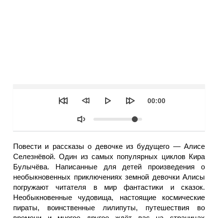
Seek
Текущее
00:00
время
Объем
Повести и рассказы о девочке из будущего — Алисе
Селезнёвой. Один из самых популярных циклов Кира
Булычёва. Написанные для детей произведения о
необыкновенных приключениях земной девочки Алисы
погружают читателя в мир фантастики и сказок.
Необыкновенные чудовища, настоящие космические
пираты, воинственные лилипуты, путешествия во
времени и многое другое ждёт вас на страницах