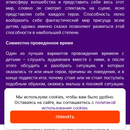
атмосферу волшебства и представить себе весь этот
мир, словно он смотрит спектакль на сцене, ясно
представляя себе каждого героя. Способность легко
вообразить себе фантастический мир присуща всем
детям, однако именно сказки позволяют развиться этой
способности в наибольшей степени.
Совместно проведенное время
Один из лучших вариантов провождения времени с
детьми – слушать аудиокниги вместе с ними, а после
этого обсудить и разобрать ситуации, в которых
оказались те или иные герои, причины их поведения, и в
конце подвести итог, почему стоит или не стоит поступать
подобным образом, окажись малыш в похожей ситуации.
Такой «разбор» очень интересен сам по себе, позволяет
наладить диалог с ребенком, а также он имеет огромную
Мы используем cookies, чтобы вам было удобно.
воспитательную ценность – возможность ненавязчиво,
Оставаясь на сайте, вы соглашаетесь с
политикой
использования cookies
.
иногда в игровой форме, указать на самые главные
жизненные принципы и ценности.
ПРИНЯТЬ
Миллион Сказок
©️ 2026 •
Обратная связь
•