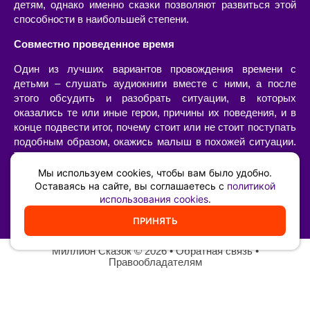
детям, однако именно сказки позволяют развиться этой
способности в наибольшей степени.
Совместно проведенное время
Один из лучших вариантов провождения времени с
детьми – слушать аудиокниги вместе с ними, а после
этого обсудить и разобрать ситуации, в которых
оказались те или иные герои, причины их поведения, и в
конце подвести итог, почему стоит или не стоит поступать
подобным образом, окажись малыш в похожей ситуации.
Такой «разбор» очень интересен сам по себе, позволяет
наладить диалог с ребенком, а также он имеет огромную
Мы используем cookies, чтобы вам было удобно.
воспитательную ценность – возможность ненавязчиво,
Оставаясь на сайте, вы соглашаетесь с
политикой
использования cookies
.
иногда в игровой форме, указать на самые главные
жизненные принципы и ценности.
ПРИНЯТЬ
Миллион Сказок
©️ 2026 •
Обратная связь
•
Правообладателям