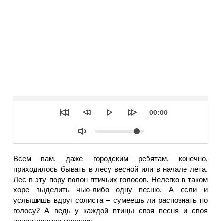
Seek
Текущее
00:00
время
Объем
Всем вам, даже городским ребятам, конечно,
приходилось бывать в лесу весной или в начале лета.
Лес в эту пору полон птичьих голосов. Нелегко в таком
хоре выделить чью-либо одну песню. А если и
услышишь вдруг солиста – сумеешь ли распознать по
голосу? А ведь у каждой птицы своя песня и своя
неповторимая мелодия...