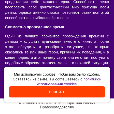
представляя себе каждого героя. Способность легко
вообразить себе фантастический мир присуща всем
детям, однако именно сказки позволяют развиться этой
способности в наибольшей степени.
Совместно проведенное время
Один из лучших вариантов провождения времени с
детьми – слушать аудиокниги вместе с ними, а после
этого обсудить и разобрать ситуации, в которых
оказались те или иные герои, причины их поведения, и в
конце подвести итог, почему стоит или не стоит поступать
подобным образом, окажись малыш в похожей ситуации.
Такой «разбор» очень интересен сам по себе, позволяет
наладить диалог с ребенком, а также он имеет огромную
Мы используем cookies, чтобы вам было удобно.
воспитательную ценность – возможность ненавязчиво,
Оставаясь на сайте, вы соглашаетесь с
политикой
использования cookies
.
иногда в игровой форме, указать на самые главные
жизненные принципы и ценности.
ПРИНЯТЬ
Миллион Сказок
©️ 2026 •
Обратная связь
•
Правообладателям