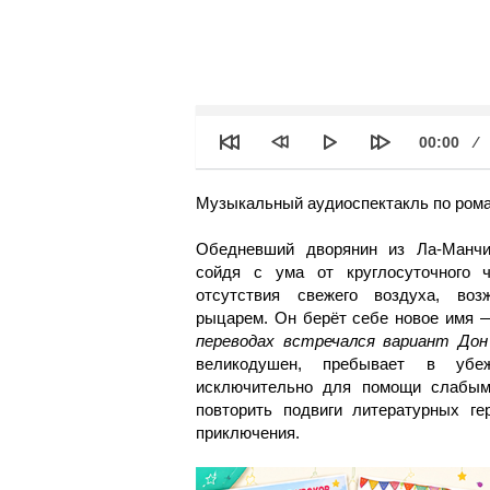
See
Текущее
00:00
время
Музыкальный аудиоспектакль по рома
Обедневший дворянин из Ла-Манчи
сойдя с ума от круглосуточного 
отсутствия свежего воздуха, во
рыцарем. Он берёт себе новое имя 
переводах встречался вариант До
великодушен, пребывает в убе
исключительно для помощи слабым
повторить подвиги литературных ге
приключения.