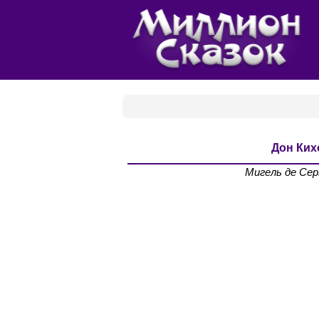
Дон Ких
Мигель де Се