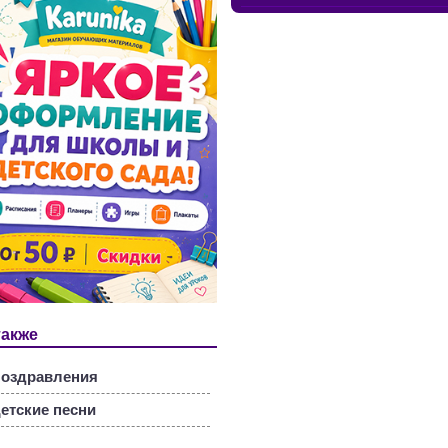
также
оздравления
етские песни