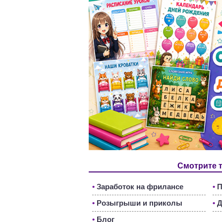
Смотрите 
•
Заработок на фрилансе
•
П
•
Розыгрыши и приколы
•
Д
•
Блог