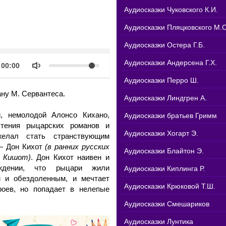
Аудиосказки Чуковского К.И.
Аудиосказки Пляцковского М.С
Аудиосказки Остера Г.Б.
k
Объем
Аудиосказки Андерсена Г.Х.
Продолжительность
00:00
Аудиосказки Перро Ш.
ну М. Сервантеса.
Аудиосказки Линдгрен А.
, немолодой Алонсо Кихано,
Аудиосказки братьев Гримм
чтения рыцарских романов и
Аудиосказки Хогарт Э.
зжелал стать странствующим
— Дон Кихот
(в ранних русских
Аудиосказки Блайтон Э.
н Кишот)
. Дон Кихот наивен и
ждении, что рыцари жили
Аудиосказки Киплинга Р.
 и обездоленным, и мечтает
Аудиосказки Крюковой Т.Ш.
роев, но попадает в нелепые
Аудиосказки Смешариков
Аудиосказки Лунтика