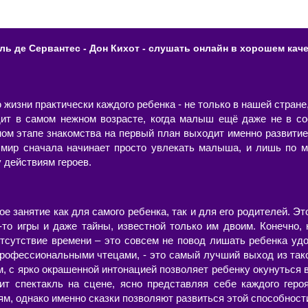
ль де Сервантес - Дон Кихот - слушать онлайн в хорошем каче
изни практически каждого ребенка - не только в нашей стране,
дит в самом нежном возрасте, когда малыш ещё даже не в со
ном этапе знакомства на первый план выходит именно развитие
ир сначала начинает просто увлекать малыша, и лишь по м
у действиям героев.
ое занятие как для самого ребенка, так и для его родителей. Эт
-то игры и даже тайны, известной только им двоим. Конечно, 
 отсутствие времени – это совсем не повод лишать ребенка уд
профессиональными чтецами, - это самый лучший выход из так
м, с ярко окрашенной интонацией позволяет ребенку окунуться
ит спектакль на сцене, ясно представляя себе каждого геро
м, однако именно сказки позволяют развиться этой способност