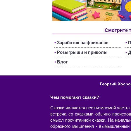
Смотрите 
•
Заработок на фрилансе
•
П
•
Розыгрыши и приколы
•
Д
•
Блог
Георгий Хосро
Чем помогают сказки?
Сказки являются неотъемлемой частью ж
встреча со сказками обычно происхо
смысл прочитанной сказки. На началь
образного мышления - вымышленный м