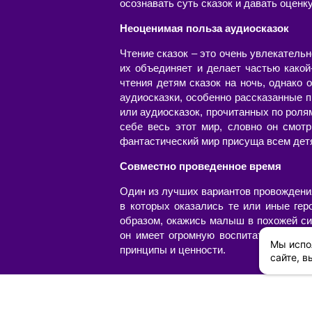
осознавать суть сказок и давать оценк
Неоценимая польза аудиосказок
Чтение сказок – это очень увлекательн
их объединяет и делает частью какой
чтения детям сказок на ночь, однако
аудиосказки, особенно рассказанные 
или аудиосказок, прочитанных по роля
себе весь этот мир, словно он смотр
фантастический мир присуща всем детя
Совместно проведенное время
Один из лучших вариантов провождения
в которых оказались те или иные гер
образом, окажись малыш в похожей сит
он имеет огромную воспитательную це
Мы испо
принципы и ценности.
сайте, в