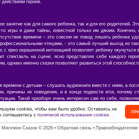
у действиям героев.
ое занятие как для самого ребенка, так и для его родителей. Эт
-то игры и даже тайны, известной только им двоим. Конечно, 
 отсутствие времени – это совсем не повод лишать ребенка уд
профессиональными чтецами, - это самый лучший выход из так
м, с ярко окрашенной интонацией позволяет ребенку окунуться
ит спектакль на сцене, ясно представляя себе каждого геро
м, однако именно сказки позволяют развиться этой способност
 времени с детьми – слушать аудиокниги вместе с ними, а после
ои, причины их поведения, и в конце подвести итог, почему с
уации. Такой «разбор» очень интересен сам по себе, позволяе
нность – возможность ненавязчиво, иногда в игровой форме
льзуем cookies, чтобы вам было удобно. Оставаясь на
ПР
ы соглашаетесь с
политикой использования cookies
.
Миллион Сказок
©️ 2026 •
Обратная связь
•
Правообладателям