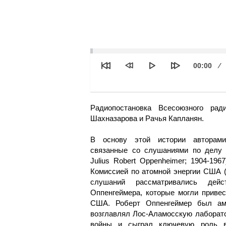
See
Текущее
00:00
время
Радиопостановка Всесоюзного ра
Шахназарова и Рачья Капланян.
В основу этой истории авторам
связанные со слушаниями по делу Р
Julius Robert Oppenheimer; 1904-19
Комиссией по атомной энергии США (
слушаний рассматривались дей
Оппенгеймера, которые могли привес
США. Роберт Оппенгеймер был ам
возглавлял Лос-Аламосскую лаборат
войны и сыграл ключевую роль в