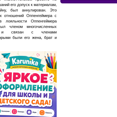
аний его допуск к материалам,
айну, был аннулирован. Это
х отношений Оппенгеймера с
в лояльности Оппенгеймера
был членом многочисленных
ий и связан с членами
орыми были его жена, брат и