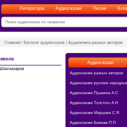
Литература
Аудиосказки
Песни
Бло
Главная
/
Каталог аудиосказок
/
Аудиокниги разных авторов
ьявола
Аудиосказки
 Шахназаров
Аудиосказки разных авторов
Аудиосказки русские народны
Аудиосказки Пушкина А.С.
Аудиосказки Толстого А.Н.
Аудиосказки Маршака С.Я.
Аудиосказки Бажова П.П.