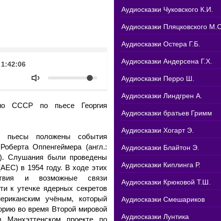
Аудиосказки Чуковского К.И.
Аудиосказки Пляцковского М.С
Аудиосказки Остера Г.Б.
k
Аудиосказки Андерсена Г.Х.
Продолжительность
1:42:06
Объем
Аудиосказки Перро Ш.
Аудиосказки Линдгрен А.
дио СССР по пьесе Георгия
Аудиосказки братьев Гримм
Аудиосказки Хогарт Э.
и пьесы положены события
оберта Оппенгеймера (англ.:
Аудиосказки Блайтон Э.
67). Слушания были проведены
Аудиосказки Киплинга Р.
AEC) в 1954 году. В ходе этих
ствия и возможные связи
Аудиосказки Крюковой Т.Ш.
ти к утечке ядерных секретов
ериканским учёным, который
Аудиосказки Смешариков
орию во время Второй мировой
Аудиосказки Лунтика
 Манхэттенском проекте по