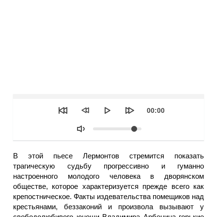
Seek
Текущее
00:00
время
Объем
В этой пьесе Лермонтов стремится показать
трагическую судьбу прогрессивно и гуманно
настроенного молодого человека в дворянском
обществе, которое характеризуется прежде всего как
крепостническое. Факты издевательства помещиков над
крестьянами, беззаконий и произвола вызывают у
свободолюбивого юноши Владимира Арбенина горькие