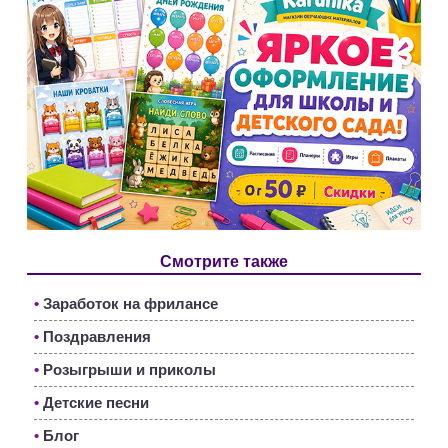
Смотрите также
•
Заработок на фрилансе
•
Поздравления
•
Розыгрыши и приколы
•
Детские песни
•
Блог