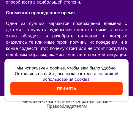
способности в наибольшей степени.
Совместно проведенное время
Один из лучших вариантов провождения времени с
детьми – слушать аудиокниги вместе с ними, а после
этого обсудить и разобрать ситуации, в которых
оказались те или иные герои, причины их поведения, и в
конце подвести итог, почему стоит или не стоит поступать
подобным образом, окажись малыш в похожей ситуации.
Такой «разбор» очень интересен сам по себе, позволяет
наладить диалог с ребенком, а также он имеет огромную
Мы используем cookies, чтобы вам было удобно.
воспитательную ценность – возможность ненавязчиво,
Оставаясь на сайте, вы соглашаетесь с
политикой
использования cookies
.
иногда в игровой форме, указать на самые главные
жизненные принципы и ценности.
ПРИНЯТЬ
Миллион Сказок
©️ 2026 •
Обратная связь
•
Правообладателям