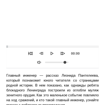
Seek
Текущее
00:00
время
Объем
Главный инженер — рассказ Леонида Пантелеева,
который познакомит юного читателя со страницами
родной истории. В нем показано, как однажды ребята
блокадного Ленинграда построили из оглобли муляж
зенитного орудия. Как это маленькое событие повлияло
на ход сражений, и кто такой главный инженер, узнайте
вместе с ребятами из произведения.