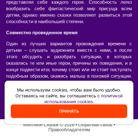
представляя себе каждого героя. Способность легко
вообразить себе фантастический мир присуща всем
детям, однако именно сказки позволяют развиться этой
способности в наибольшей степени.
Совместно проведенное время
Один из лучших вариантов провождения времени с
детьми – слушать аудиокниги вместе с ними, а после
этого обсудить и разобрать ситуации, в которых
оказались те или иные герои, причины их поведения, и в
конце подвести итог, почему стоит или не стоит поступать
подобным образом, окажись малыш в похожей ситуации.
Такой «разбор» очень интересен сам по себе, позволяет
наладить диалог с ребенком, а также он имеет огромную
Мы используем cookies, чтобы вам было удобно.
воспитательную ценность – возможность ненавязчиво,
Оставаясь на сайте, вы соглашаетесь с
политикой
использования cookies
.
иногда в игровой форме, указать на самые главные
жизненные принципы и ценности.
ПРИНЯТЬ
Миллион Сказок
©️ 2026 •
Обратная связь
•
Правообладателям