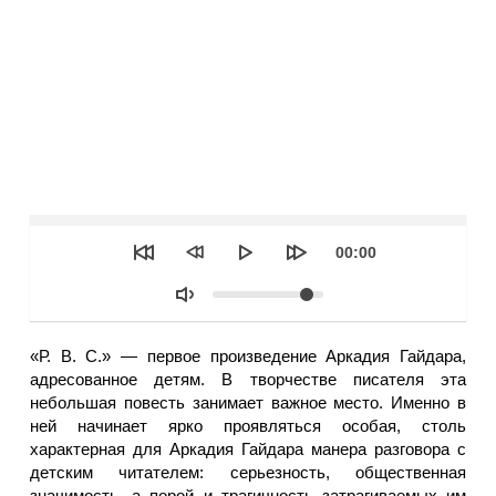
Seek
Текущее
00:00
время
Объем
«Р. В. С.» — первое произведение Аркадия Гайдара,
адресованное детям. В творчестве писателя эта
небольшая повесть занимает важное место. Именно в
ней начинает ярко проявляться особая, столь
характерная для Аркадия Гайдара манера разговора с
детским читателем: серьезность, общественная
значимость, а порой и трагичность затрагиваемых им