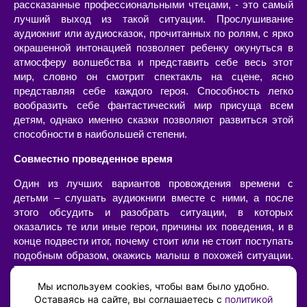
рассказанные профессиональными чтецами, - это самый
лучший выход из такой ситуации. Прослушивание
аудиокниг или аудиосказок, прочитанных по ролям, с ярко
окрашенной интонацией позволяет ребенку окунуться в
атмосферу волшебства и представить себе весь этот
мир, словно он смотрит спектакль на сцене, ясно
представляя себе каждого героя. Способность легко
вообразить себе фантастический мир присуща всем
детям, однако именно сказки позволяют развиться этой
способности в наибольшей степени.
Совместно проведенное время
Один из лучших вариантов провождения времени с
детьми – слушать аудиокниги вместе с ними, а после
этого обсудить и разобрать ситуации, в которых
оказались те или иные герои, причины их поведения, и в
конце подвести итог, почему стоит или не стоит поступать
подобным образом, окажись малыш в похожей ситуации.
Такой «разбор» очень интересен сам по себе, позволяет
наладить диалог с ребенком, а также он имеет огромную
Мы используем cookies, чтобы вам было удобно.
воспитательную ценность – возможность ненавязчиво,
Оставаясь на сайте, вы соглашаетесь с
политикой