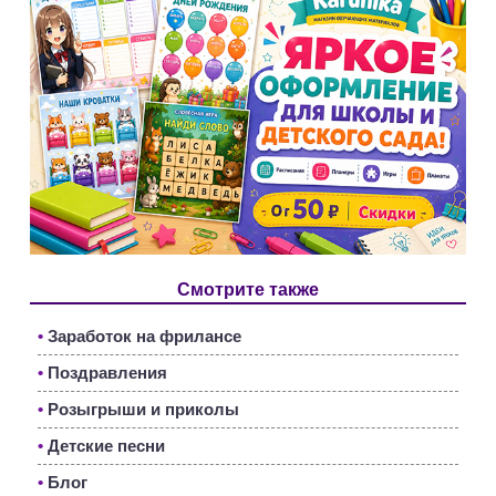
Смотрите также
•
Заработок на фрилансе
•
Поздравления
•
Розыгрыши и приколы
•
Детские песни
•
Блог