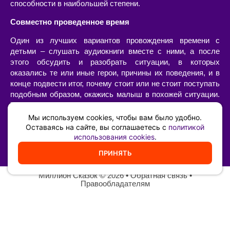
способности в наибольшей степени.
Совместно проведенное время
Один из лучших вариантов провождения времени с
детьми – слушать аудиокниги вместе с ними, а после
этого обсудить и разобрать ситуации, в которых
оказались те или иные герои, причины их поведения, и в
конце подвести итог, почему стоит или не стоит поступать
подобным образом, окажись малыш в похожей ситуации.
Такой «разбор» очень интересен сам по себе, позволяет
наладить диалог с ребенком, а также он имеет огромную
Мы используем cookies, чтобы вам было удобно.
воспитательную ценность – возможность ненавязчиво,
Оставаясь на сайте, вы соглашаетесь с
политикой
использования cookies
.
иногда в игровой форме, указать на самые главные
жизненные принципы и ценности.
ПРИНЯТЬ
Миллион Сказок
©️ 2026 •
Обратная связь
•
Правообладателям