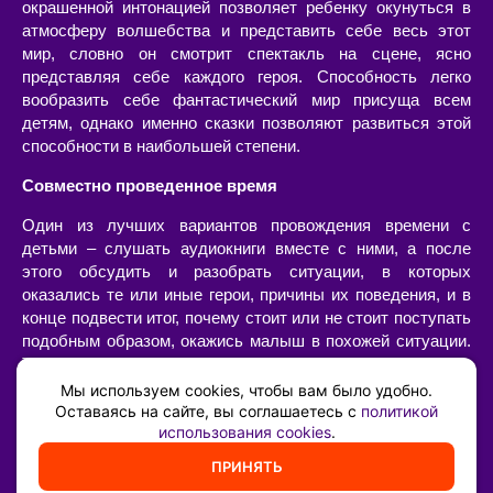
окрашенной интонацией позволяет ребенку окунуться в
атмосферу волшебства и представить себе весь этот
мир, словно он смотрит спектакль на сцене, ясно
представляя себе каждого героя. Способность легко
вообразить себе фантастический мир присуща всем
детям, однако именно сказки позволяют развиться этой
способности в наибольшей степени.
Совместно проведенное время
Один из лучших вариантов провождения времени с
детьми – слушать аудиокниги вместе с ними, а после
этого обсудить и разобрать ситуации, в которых
оказались те или иные герои, причины их поведения, и в
конце подвести итог, почему стоит или не стоит поступать
подобным образом, окажись малыш в похожей ситуации.
Такой «разбор» очень интересен сам по себе, позволяет
наладить диалог с ребенком, а также он имеет огромную
Мы используем cookies, чтобы вам было удобно.
воспитательную ценность – возможность ненавязчиво,
Оставаясь на сайте, вы соглашаетесь с
политикой
использования cookies
.
иногда в игровой форме, указать на самые главные
жизненные принципы и ценности.
ПРИНЯТЬ