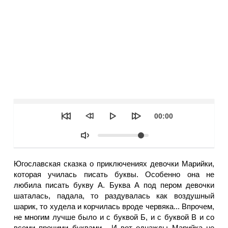
Seek
Текущее
00:00
время
Объем
Югославская сказка о приключениях девочки Марийки,
которая училась писать буквы. Особенно она не
любила писать букву А. Буква А под пером девочки
шаталась, падала, то раздувалась как воздушный
шарик, то худела и корчилась вроде червяка... Впрочем,
не многим лучше было и с буквой Б, и с буквой В и со
всеми прочими буквами... И вот однажды Марийка не