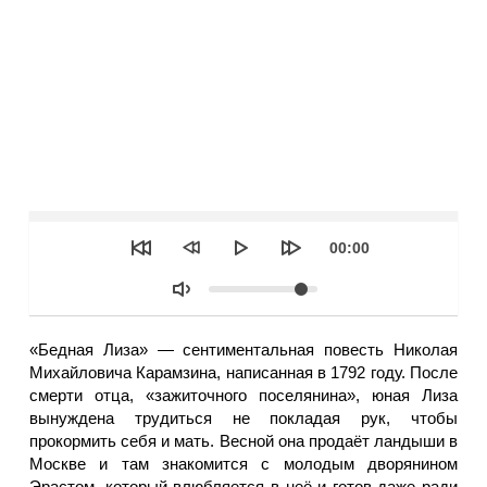
Seek
Текущее
00:00
время
Объем
«Бедная Лиза» — сентиментальная повесть Николая
Михайловича Карамзина, написанная в 1792 году. После
смерти отца, «зажиточного поселянина», юная Лиза
вынуждена трудиться не покладая рук, чтобы
прокормить себя и мать. Весной она продаёт ландыши в
Москве и там знакомится с молодым дворянином
Эрастом, который влюбляется в неё и готов даже ради