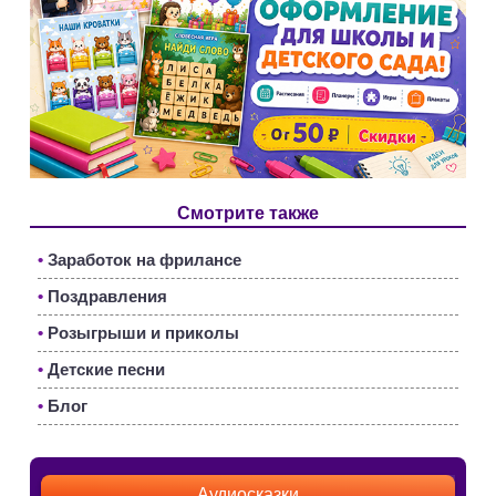
Смотрите также
•
Заработок на фрилансе
•
Поздравления
•
Розыгрыши и приколы
•
Детские песни
•
Блог
Аудиосказки