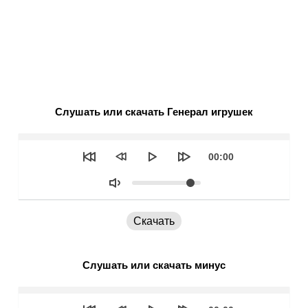
Слушать или скачать Генерал игрушек
Seek
Текущее
00:00
время
Объем
Скачать
Слушать или скачать минус
Seek