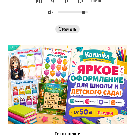
Текущее
00:00
время
Объем
Скачать
Текст песни