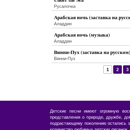
Русалочка
Арабская ночь (заставка на русс
Аладдин
Арабская ночь (музыка)
Аладдин
Винни-Пух (заставка на русском
Винни-Пух
1
2
3
Детские песни имеют огромную вос
представления о природе, дружбе, до
подрастающему поколению остались з
количество любимых детских песенок. Н