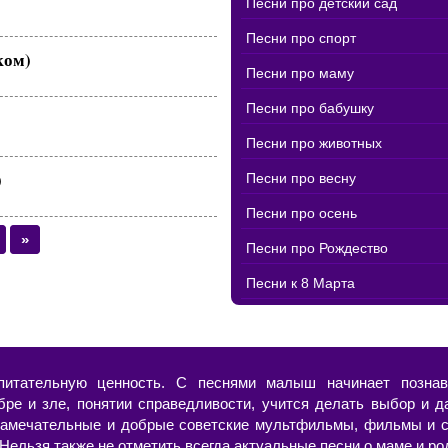
Песни про детский сад
Песни про спорт
ком)
Песни про маму
Песни про бабушку
Песни про животных
)
Песни про весну
Песни про осень
»
Песни про Рождество
Песни к 8 Марта
питательную ценность. С песнями малыш начинает познав
бре и зле, понятии справедливости, учится делать выбор и д
амечательные и добрые советские мультфильмы, фильмы и с
ельзя также не отметить всегда актуальные песни о маме и род