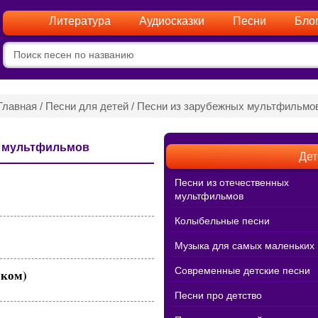
Литература
Аудиосказки
Песни
Бло
Главная
/
Песни для детей
/ Песни из зарубежных мультфильмо
х мультфильмов
Дет
Песни из отечественных
мультфильмов
Колыбельные песни
Музыка для самых маленьких
Современные детские песни
ском)
Песни про детство