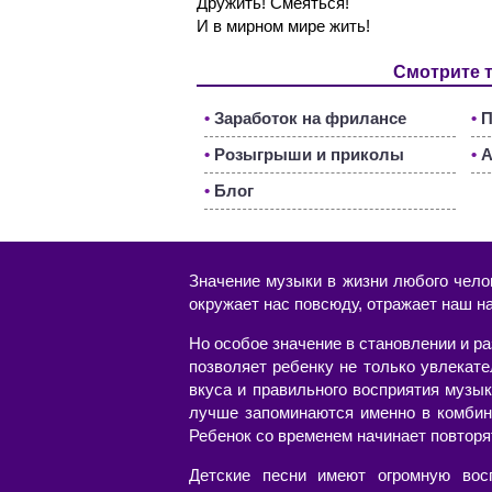
Дружить! Смеяться!
И в мирном мире жить!
Смотрите 
•
Заработок на фрилансе
•
П
•
Розыгрыши и приколы
•
А
•
Блог
Значение музыки в жизни любого чело
окружает нас повсюду, отражает наш н
Но особое значение в становлении и р
позволяет ребенку не только увлекат
вкуса и правильного восприятия музык
лучше запоминаются именно в комбин
Ребенок со временем начинает повторя
Детские песни имеют огромную вос