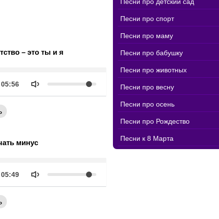
Песни про детский сад
Песни про спорт
Песни про маму
ство – это ты и я
Песни про бабушку
Песни про животных
k
Объем
Продолжительность
05:56
Песни про весну
Песни про осень
ь
Песни про Рождество
Песни к 8 Марта
чать минус
k
Объем
Продолжительность
05:49
ь