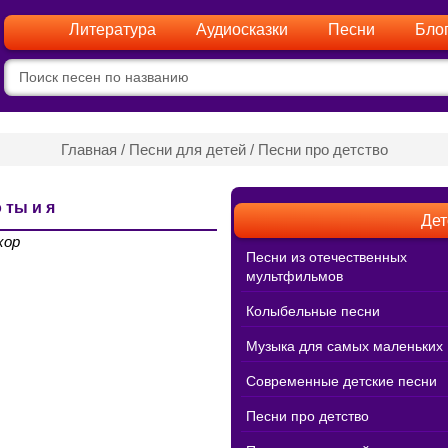
Литература
Аудиосказки
Песни
Бло
Главная
/
Песни для детей
/
Песни про детство
 ты и я
Дет
хор
Песни из отечественных
мультфильмов
Колыбельные песни
Музыка для самых маленьких
Современные детские песни
Песни про детство