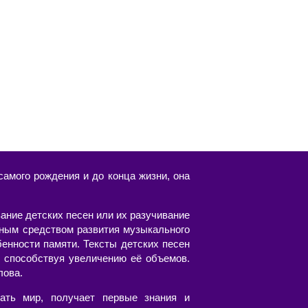
амого рождения и до конца жизни, она
ание детских песен или их разучивание
пным средством развития музыкального
бенности памяти. Тексты детских песен
 способствуя увеличению её объемов.
лова.
ать мир, получает первые знания и