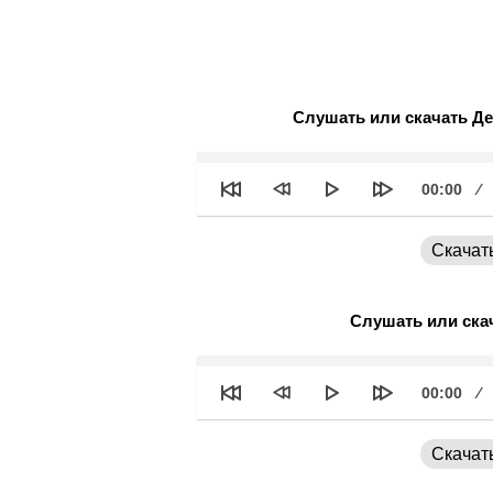
Слушать или скачать Дет
See
Текущее
00:00
время
Скачат
Слушать или ска
See
Текущее
00:00
время
Скачат