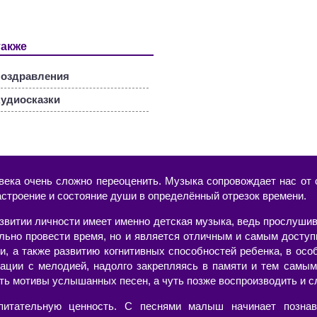
также
оздравления
удиосказки
века очень сложно переоценить. Музыка сопровождает нас от с
астроение и состояние души в определённый отрезок времени.
азвитии личности имеет именно детская музыка, ведь прослушив
ельно провести время, но и является отличным и самым досту
и, а также развитию когнитивных способностей ребенка, в осо
ации с мелодией, надолго закрепляясь в памяти и тем самым
ть мотивы услышанных песен, а чуть позже воспроизводить и с
питательную ценность. С песнями малыш начинает познав