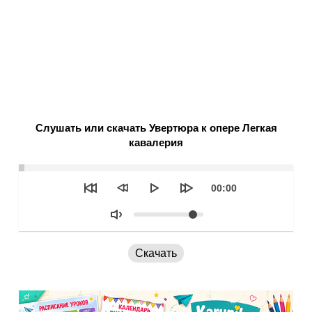
Слушать или скачать Увертюра к опере Легкая
кавалерия
Seek
Текущее
00:00
время
Объем
Скачать