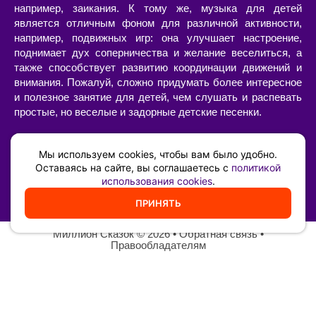
например, заикания. К тому же, музыка для детей
является отличным фоном для различной активности,
например, подвижных игр: она улучшает настроение,
поднимает дух соперничества и желание веселиться, а
также способствует развитию координации движений и
внимания. Пожалуй, сложно придумать более интересное
и полезное занятие для детей, чем слушать и распевать
простые, но веселые и задорные детские песенки.
Слушать или скачать детские песни с текстами и
минусами, современные или старые, в хорошем качестве
Мы используем cookies, чтобы вам было удобно.
можно на нашем сайте. Большой выбор песен для детей
Оставаясь на сайте, вы соглашаетесь с
политикой
использования cookies
.
позволит составить свой собственный сборник из тех
композиций, которые нравятся вам и вашему ребенку.
ПРИНЯТЬ
Миллион Сказок
©️ 2026 •
Обратная связь
•
Правообладателям