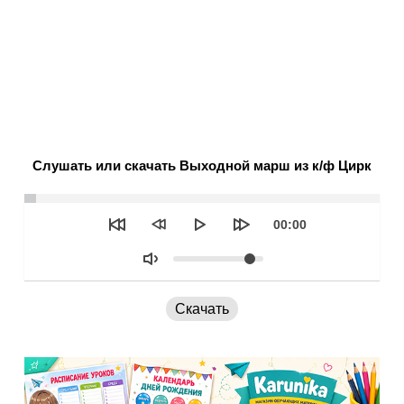
Слушать или скачать Выходной марш из к/ф Цирк
Seek
Текущее
00:00
время
Объем
Скачать