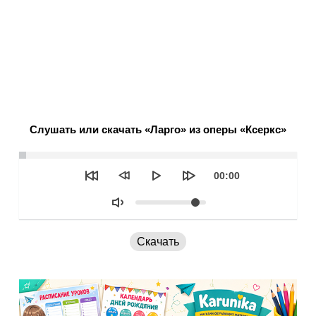
Слушать или скачать «Ларго» из оперы «Ксеркс»
Seek
Текущее
00:00
время
Объем
Скачать