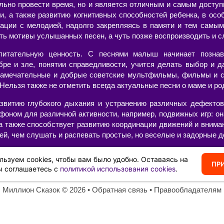
ельно провести время, но и является отличным и самым досту
и, а также развитию когнитивных способностей ребенка, в осо
ации с мелодией, надолго закрепляясь в памяти и тем самым
ть мотивы услышанных песен, а чуть позже воспроизводить и с
питательную ценность. С песнями малыш начинает познав
бре и зле, понятии справедливости, учится делать выбор и д
амечательные и добрые советские мультфильмы, фильмы и с
ельзя также не отметить всегда актуальные песни о маме и род
звитию глубокого дыхания и устранению различных дефектов 
фоном для различной активности, например, подвижных игр: он
 а также способствует развитию координации движений и внима
ей, чем слушать и распевать простые, но веселые и задорные д
 текстами и минусами, современные или старые, в хорошем ка
льзуем cookies, чтобы вам было удобно. Оставаясь на
вить свой собственный сборник из тех композиций, которые нра
ПР
ы соглашаетесь с
политикой использования cookies
.
Миллион Сказок
©️ 2026 •
Обратная связь
•
Правообладателям