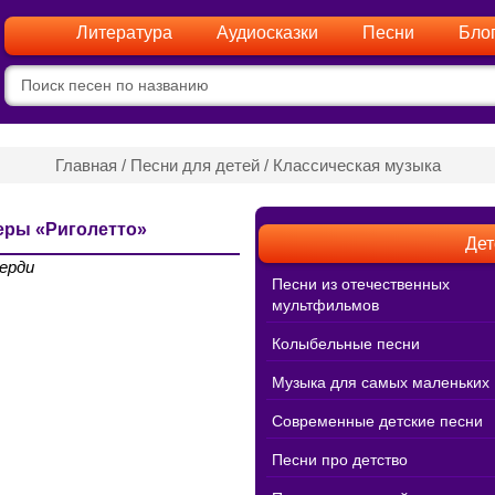
Литература
Аудиосказки
Песни
Бло
Главная
/
Песни для детей
/
Классическая музыка
перы «Риголетто»
Дет
ерди
Песни из отечественных
мультфильмов
Колыбельные песни
Музыка для самых маленьких
Современные детские песни
Песни про детство