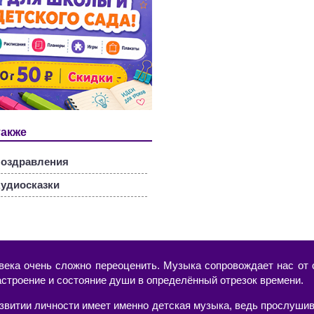
также
оздравления
удиосказки
века очень сложно переоценить. Музыка сопровождает нас от с
астроение и состояние души в определённый отрезок времени.
азвитии личности имеет именно детская музыка, ведь прослушив