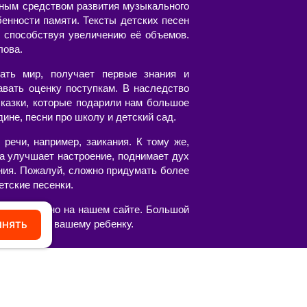
пным средством развития музыкального
бенности памяти. Тексты детских песен
 способствуя увеличению её объемов.
лова.
ать мир, получает первые знания и
авать оценку поступкам. В наследство
казки, которые подарили нам большое
ине, песни про школу и детский сад.
речи, например, заикания. К тому же,
а улучшает настроение, поднимает дух
ния. Пожалуй, сложно придумать более
етские песенки.
честве можно на нашем сайте. Большой
вятся вам и вашему ребенку.
ИНЯТЬ