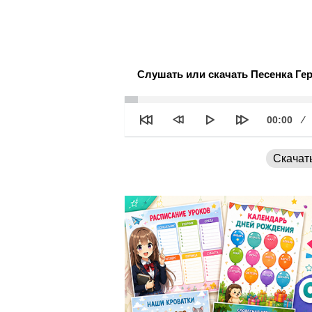
Слушать или скачать Песенка Гер
See
Текущее
00:00
время
Скачат