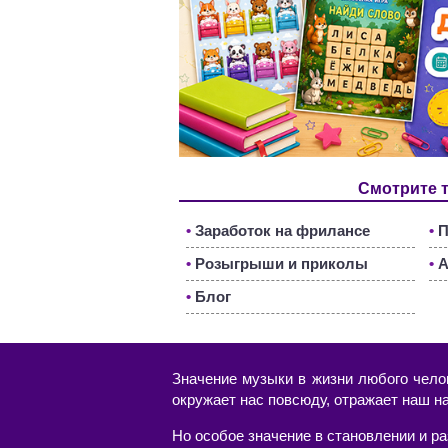
Смотрите 
•
Заработок на фрилансе
•
П
•
Розыгрыши и приколы
•
А
•
Блог
Значение музыки в жизни любого чело
окружает нас повсюду, отражает наш н
Но особое значение в становлении и р