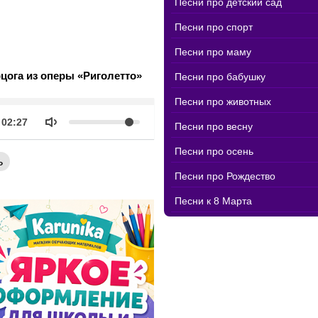
Песни про детский сад
Песни про спорт
Песни про маму
цога из оперы «Риголетто»
Песни про бабушку
Песни про животных
k
Объем
Продолжительность
02:27
Песни про весну
Песни про осень
ь
Песни про Рождество
Песни к 8 Марта