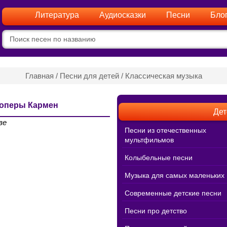
Литература
Аудиосказки
Песни
Бло
Главная
/
Песни для детей
/
Классическая музыка
 оперы Кармен
Дет
зе
Песни из отечественных
мультфильмов
Колыбельные песни
Музыка для самых маленьких
Современные детские песни
Песни про детство