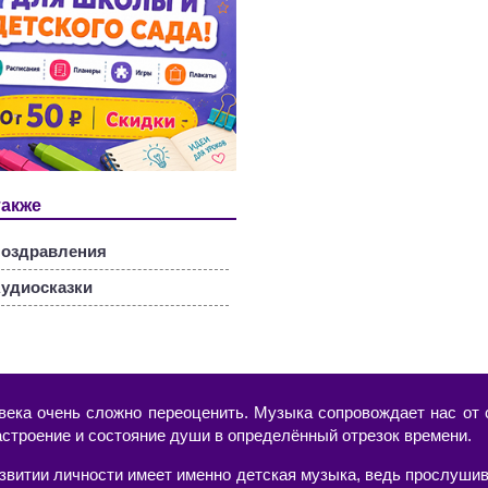
также
оздравления
удиосказки
века очень сложно переоценить. Музыка сопровождает нас от с
астроение и состояние души в определённый отрезок времени.
азвитии личности имеет именно детская музыка, ведь прослушив