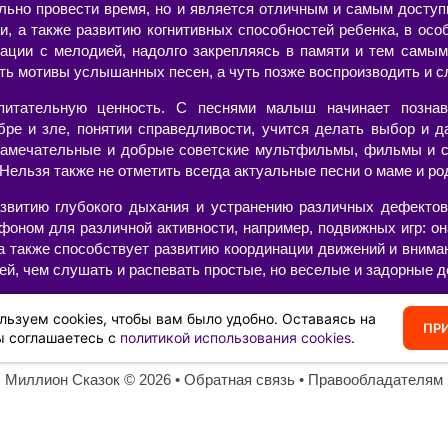
ельно провести время, но и является отличным и самым досту
и, а также развитию когнитивных способностей ребенка, в осо
ации с мелодией, надолго закрепляясь в памяти и тем самым
ть мотивы услышанных песен, а чуть позже воспроизводить и с
питательную ценность. С песнями малыш начинает познав
бре и зле, понятии справедливости, учится делать выбор и д
амечательные и добрые советские мультфильмы, фильмы и с
ельзя также не отметить всегда актуальные песни о маме и род
звитию глубокого дыхания и устранению различных дефектов 
фоном для различной активности, например, подвижных игр: он
 а также способствует развитию координации движений и внима
ей, чем слушать и распевать простые, но веселые и задорные д
 текстами и минусами, современные или старые, в хорошем ка
льзуем cookies, чтобы вам было удобно. Оставаясь на
вить свой собственный сборник из тех композиций, которые нра
ПР
ы соглашаетесь с
политикой использования cookies
.
Миллион Сказок
©️ 2026 •
Обратная связь
•
Правообладателям