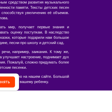
пным средством развития музыкального
бенности памяти. Тексты детских песен
 способствуя увеличению её объемов.
лова.
ать мир, получает первые знания и
авать оценку поступкам. В наследство
казки, которые подарили нам большое
ине, песни про школу и детский сад.
речи, например, заикания. К тому же,
а улучшает настроение, поднимает дух
ния. Пожалуй, сложно придумать более
етские песенки.
честве можно на нашем сайте. Большой
вятся вам и вашему ребенку.
ИНЯТЬ