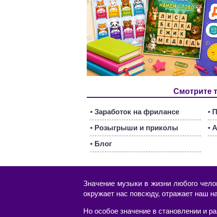
Смотрите 
•
Заработок на фрилансе
•
П
•
Розыгрыши и приколы
•
А
•
Блог
Значение музыки в жизни любого чело
окружает нас повсюду, отражает наш н
Но особое значение в становлении и р