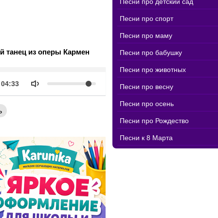
Песни про детский сад
Песни про спорт
Песни про маму
й танец из оперы Кармен
Песни про бабушку
Песни про животных
k
Объем
Продолжительность
04:33
Песни про весну
Песни про осень
ь
Песни про Рождество
Песни к 8 Марта