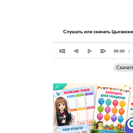
Слушать или скачать Цыгански
See
Текущее
00:00
время
Скачат