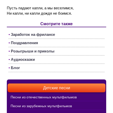
Пусть падают капли, а мы веселимся,
Ни капли, ни капли дождя не боимся.
Смотрите также
•
Заработок на фрилансе
•
Поздравления
•
Розыгрыши и приколы
•
Аудиосказки
•
Блог
Детские песни
Песни из отечественных мультфильмов
Песни из зарубежных мультфильмов