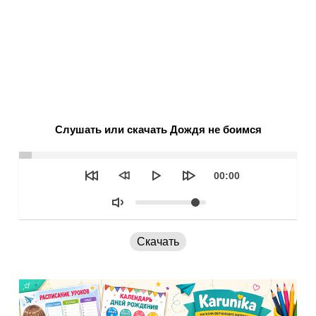
Слушать или скачать Дождя не боимся
Seek
Текущее
00:00
время
Объем
Скачать