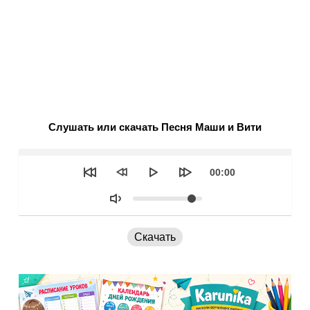
Слушать или скачать Песня Маши и Вити
Seek
Текущее
00:00
время
Объем
Скачать