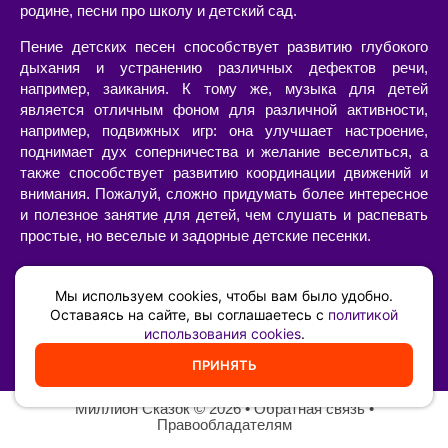
родине, песни про школу и детский сад.
Пение детских песен способствует развитию глубокого
дыхания и устранению различных дефектов речи,
например, заикания. К тому же, музыка для детей
является отличным фоном для различной активности,
например, подвижных игр: она улучшает настроение,
поднимает дух соперничества и желание веселиться, а
также способствует развитию координации движений и
внимания. Пожалуй, сложно придумать более интересное
и полезное занятие для детей, чем слушать и распевать
простые, но веселые и задорные детские песенки.
Слушать или скачать детские песни с текстами и
минусами, современные или старые, в хорошем качестве
Мы используем cookies, чтобы вам было удобно.
можно на нашем сайте. Большой выбор песен для детей
Оставаясь на сайте, вы соглашаетесь с
политикой
использования cookies
.
позволит составить свой собственный сборник из тех
композиций, которые нравятся вам и вашему ребенку.
ПРИНЯТЬ
Миллион Сказок
©️ 2026 •
Обратная связь
•
Правообладателям