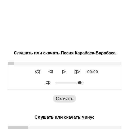
Слушать или скачать Песня Карабаса-Барабаса
Seek
Текущее
00:00
время
Объем
Скачать
Слушать или скачать минус
Seek