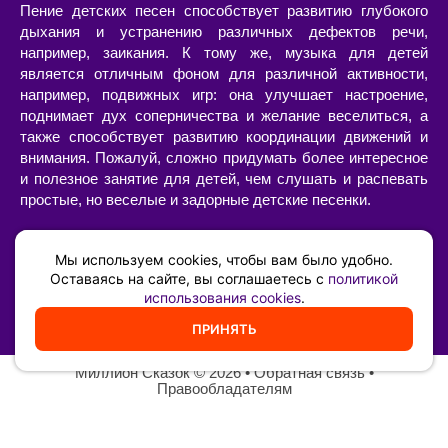
Пение детских песен способствует развитию глубокого
дыхания и устранению различных дефектов речи,
например, заикания. К тому же, музыка для детей
является отличным фоном для различной активности,
например, подвижных игр: она улучшает настроение,
поднимает дух соперничества и желание веселиться, а
также способствует развитию координации движений и
внимания. Пожалуй, сложно придумать более интересное
и полезное занятие для детей, чем слушать и распевать
простые, но веселые и задорные детские песенки.
Слушать или скачать детские песни с текстами и
минусами, современные или старые, в хорошем качестве
Мы используем cookies, чтобы вам было удобно.
можно на нашем сайте. Большой выбор песен для детей
Оставаясь на сайте, вы соглашаетесь с
политикой
использования cookies
.
позволит составить свой собственный сборник из тех
композиций, которые нравятся вам и вашему ребенку.
ПРИНЯТЬ
Миллион Сказок
©️ 2026 •
Обратная связь
•
Правообладателям