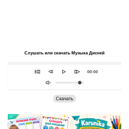
Слушать или скачать Музыка Дисней
Seek
Текущее
00:00
время
Объем
Скачать