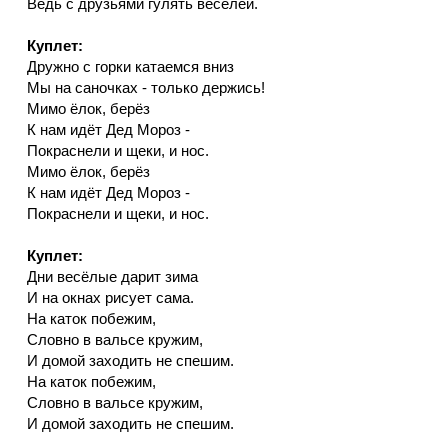
Ведь с друзьями гулять веселей.
Куплет:
Дружно с горки катаемся вниз
Мы на саночках - только держись!
Мимо ёлок, берёз
К нам идёт Дед Мороз -
Покраснели и щеки, и нос.
Мимо ёлок, берёз
К нам идёт Дед Мороз -
Покраснели и щеки, и нос.
Куплет:
Дни весёлые дарит зима
И на окнах рисует сама.
На каток побежим,
Словно в вальсе кружим,
И домой заходить не спешим.
На каток побежим,
Словно в вальсе кружим,
И домой заходить не спешим.