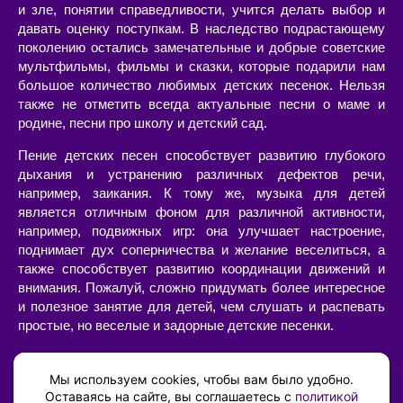
и зле, понятии справедливости, учится делать выбор и
давать оценку поступкам. В наследство подрастающему
поколению остались замечательные и добрые советские
мультфильмы, фильмы и сказки, которые подарили нам
большое количество любимых детских песенок. Нельзя
также не отметить всегда актуальные песни о маме и
родине, песни про школу и детский сад.
Пение детских песен способствует развитию глубокого
дыхания и устранению различных дефектов речи,
например, заикания. К тому же, музыка для детей
является отличным фоном для различной активности,
например, подвижных игр: она улучшает настроение,
поднимает дух соперничества и желание веселиться, а
также способствует развитию координации движений и
внимания. Пожалуй, сложно придумать более интересное
и полезное занятие для детей, чем слушать и распевать
простые, но веселые и задорные детские песенки.
Слушать или скачать детские песни с текстами и
минусами, современные или старые, в хорошем качестве
Мы используем cookies, чтобы вам было удобно.
можно на нашем сайте. Большой выбор песен для детей
Оставаясь на сайте, вы соглашаетесь с
политикой