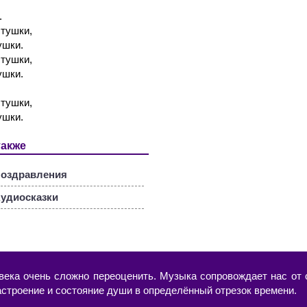
.
стушки,
ушки.
стушки,
ушки.
стушки,
ушки.
также
оздравления
удиосказки
века очень сложно переоценить. Музыка сопровождает нас от с
астроение и состояние души в определённый отрезок времени.