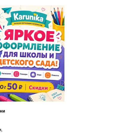
сни
м,