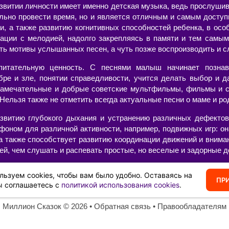
азвитии личности имеет именно детская музыка, ведь прослушив
ельно провести время, но и является отличным и самым досту
и, а также развитию когнитивных способностей ребенка, в осо
ации с мелодией, надолго закрепляясь в памяти и тем самым
ть мотивы услышанных песен, а чуть позже воспроизводить и с
питательную ценность. С песнями малыш начинает познав
бре и зле, понятии справедливости, учится делать выбор и д
амечательные и добрые советские мультфильмы, фильмы и с
ельзя также не отметить всегда актуальные песни о маме и род
звитию глубокого дыхания и устранению различных дефектов 
фоном для различной активности, например, подвижных игр: он
 а также способствует развитию координации движений и внима
ей, чем слушать и распевать простые, но веселые и задорные д
 текстами и минусами, современные или старые, в хорошем ка
льзуем cookies, чтобы вам было удобно. Оставаясь на
вить свой собственный сборник из тех композиций, которые нра
ПР
ы соглашаетесь с
политикой использования cookies
.
Миллион Сказок
©️ 2026 •
Обратная связь
•
Правообладателям