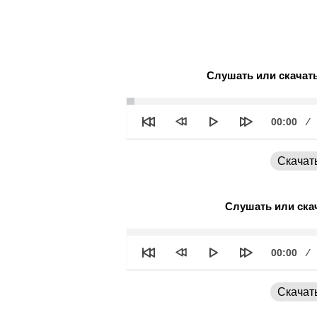
Слушать или скачат
See
Текущее
00:00
время
Скачат
Слушать или ска
See
Текущее
00:00
время
Скачат