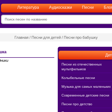
Литература
Аудиосказки
Песни
Бло
Главная
/
Песни для детей
/
Песни про бабушку
шка
Дет
ники
Песни из отечественных
мультфильмов
Колыбельные песни
Музыка для самых маленьких
Современные детские песни
Песни про детство