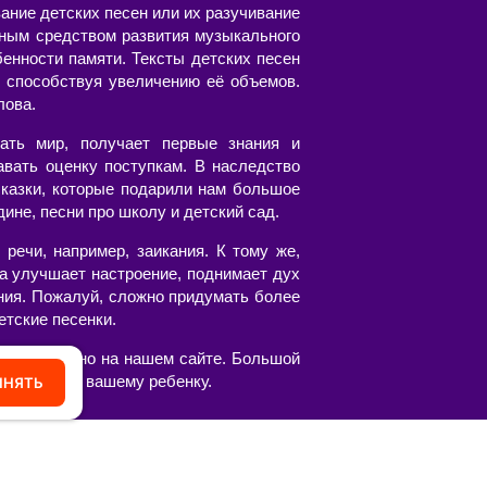
ание детских песен или их разучивание
пным средством развития музыкального
бенности памяти. Тексты детских песен
 способствуя увеличению её объемов.
лова.
ать мир, получает первые знания и
авать оценку поступкам. В наследство
казки, которые подарили нам большое
ине, песни про школу и детский сад.
речи, например, заикания. К тому же,
а улучшает настроение, поднимает дух
ния. Пожалуй, сложно придумать более
етские песенки.
честве можно на нашем сайте. Большой
вятся вам и вашему ребенку.
ИНЯТЬ