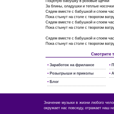
Поцелую бабушку в розовые щёчки
За блины, оладушки и теплые носочки
Сядем вместе с бабушкой и споем ча
Пока стынут на столе с творогом ватр
Сядем вместе с бабушкой и споем ча
Пока стынут на столе с творогом ватр
Сядем вместе с бабушкой и споем ча
Пока стынут на столе с творогом ватр
Смотрите 
•
Заработок на фрилансе
•
П
•
Розыгрыши и приколы
•
А
•
Блог
Значение музыки в жизни любого чело
окружает нас повсюду, отражает наш н