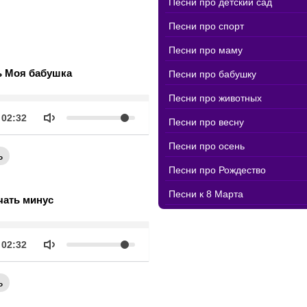
Песни про детский сад
Песни про спорт
Песни про маму
ь Моя бабушка
Песни про бабушку
Песни про животных
k
Объем
Продолжительность
02:32
Песни про весну
Песни про осень
ь
Песни про Рождество
Песни к 8 Марта
чать минус
k
Объем
Продолжительность
02:32
ь