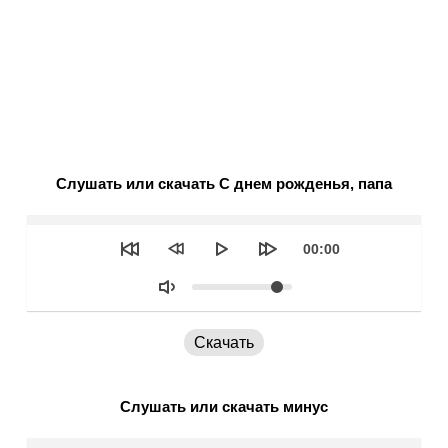
Слушать или скачать С днем рожденья, папа
Seek
Текущее
00:00
время
Объем
Скачать
Слушать или скачать минус
Seek