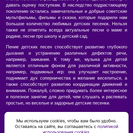
давать оценку поступкам. В наследство подрастающему
поколению остались замечательные и добрые советские
мультфильмы, фильмы и сказки, которые подарили нам
большое количество любимых детских песенок. Нельзя
также не отметить всегда актуальные песни о маме и
родине, песни про школу и детский сад.
Пение детских песен способствует развитию глубокого
дыхания и устранению различных дефектов речи,
например, заикания. К тому же, музыка для детей
является отличным фоном для различной активности,
например, подвижных игр: она улучшает настроение,
поднимает дух соперничества и желание веселиться, а
также способствует развитию координации движений и
внимания. Пожалуй, сложно придумать более интересное
и полезное занятие для детей, чем слушать и распевать
простые, но веселые и задорные детские песенки.
Слушать или скачать детские песни с текстами и
минусами, современные или старые, в хорошем качестве
Мы используем cookies, чтобы вам было удобно.
можно на нашем сайте. Большой выбор песен для детей
Оставаясь на сайте, вы соглашаетесь с
политикой
использования cookies
.
позволит составить свой собственный сборник из тех