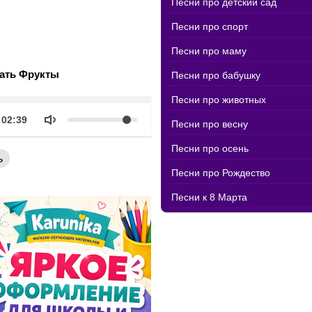
Песни про детский сад
Песни про спорт
Песни про маму
ать Фрукты
Песни про бабушку
Песни про животных
k
Объем
Продолжительность
02:39
Песни про весну
Песни про осень
ь
Песни про Рождество
Песни к 8 Марта