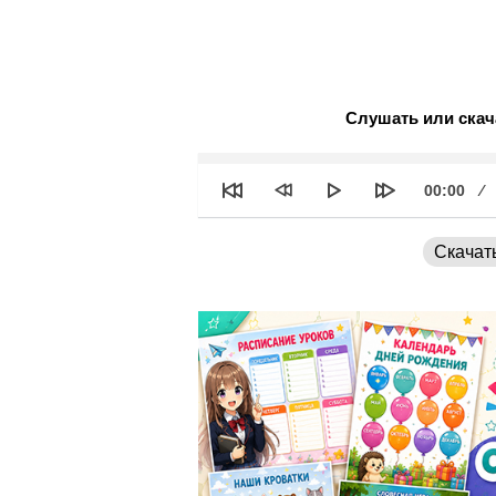
Слушать или скач
See
Текущее
00:00
время
Скачат