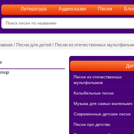
Литература
Аудиосказки
Песни
Бло
лавная
/
Песни для детей
/
Песни из отечественных мультфильм
ы
Дет
ктор
Песни из отечественных
мультфильмов
Колыбельные песни
Музыка для самых маленьких
Современные детские песни
Песни про детство