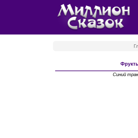
Г
Фрукт
Синий тра