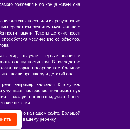
амого рождения и до конца жизни, она
ание детских песен или их разучивание
пным средством развития музыкального
бенности памяти. Тексты детских песен
 способствуя увеличению её объемов.
лова.
ать мир, получает первые знания и
авать оценку поступкам. В наследство
казки, которые подарили нам большое
ине, песни про школу и детский сад.
речи, например, заикания. К тому же,
а улучшает настроение, поднимает дух
ния. Пожалуй, сложно придумать более
етские песенки.
честве можно на нашем сайте. Большой
вятся вам и вашему ребенку.
ИНЯТЬ