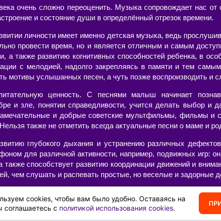
века очень сложно переоценить. Музыка сопровождает нас от с
астроение и состояние души в определённый отрезок времени.
азвитии личности имеет именно детская музыка, ведь прослушив
ельно провести время, но и является отличным и самым досту
и, а также развитию когнитивных способностей ребенка, в осо
ации с мелодией, надолго закрепляясь в памяти и тем самым
ть мотивы услышанных песен, а чуть позже воспроизводить и с
питательную ценность. С песнями малыш начинает познав
бре и зле, понятии справедливости, учится делать выбор и д
амечательные и добрые советские мультфильмы, фильмы и с
ельзя также не отметить всегда актуальные песни о маме и род
звитию глубокого дыхания и устранению различных дефектов 
фоном для различной активности, например, подвижных игр: он
 а также способствует развитию координации движений и внима
ей, чем слушать и распевать простые, но веселые и задорные д
 текстами и минусами, современные или старые, в хорошем ка
льзуем cookies, чтобы вам было удобно. Оставаясь на
вить свой собственный сборник из тех композиций, которые нра
ПР
ы соглашаетесь с
политикой использования cookies
.