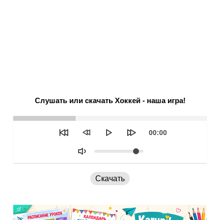
Слушать или скачать Хоккей - наша игра!
Seek
Текущее
00:00
время
Объем
Скачать