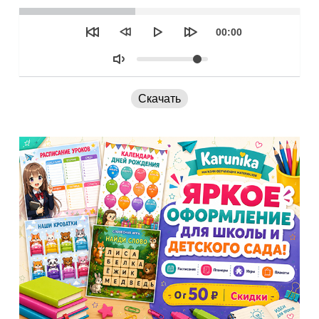
Seek
Текущее
00:00
время
Объем
Скачать