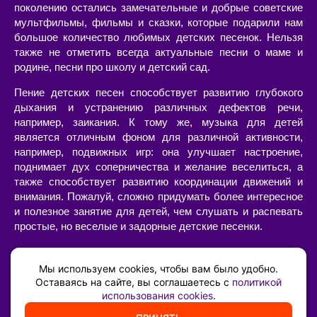
поколению остались замечательные и добрые советские
мультфильмы, фильмы и сказки, которые подарили нам
большое количество любимых детских песенок. Нельзя
также не отметить всегда актуальные песни о маме и
родине, песни про школу и детский сад.
Пение детских песен способствует развитию глубокого
дыхания и устранению различных дефектов речи,
например, заикания. К тому же, музыка для детей
является отличным фоном для различной активности,
например, подвижных игр: она улучшает настроение,
поднимает дух соперничества и желание веселиться, а
также способствует развитию координации движений и
внимания. Пожалуй, сложно придумать более интересное
и полезное занятие для детей, чем слушать и распевать
простые, но веселые и задорные детские песенки.
Слушать или скачать детские песни с текстами и
минусами, современные или старые, в хорошем качестве
Мы используем cookies, чтобы вам было удобно.
можно на нашем сайте. Большой выбор песен для детей
Оставаясь на сайте, вы соглашаетесь с
политикой
использования cookies
.
позволит составить свой собственный сборник из тех
композиций, которые нравятся вам и вашему ребенку.