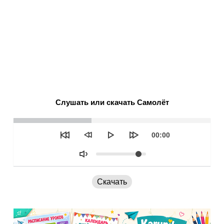
Слушать или скачать Самолёт
Seek
Текущее
00:00
время
Объем
Скачать