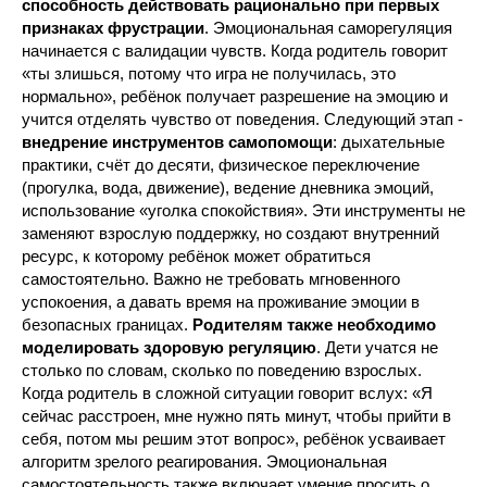
способность действовать рационально при первых
признаках фрустрации
. Эмоциональная саморегуляция
начинается с валидации чувств. Когда родитель говорит
«ты злишься, потому что игра не получилась, это
нормально», ребёнок получает разрешение на эмоцию и
учится отделять чувство от поведения. Следующий этап -
внедрение инструментов самопомощи
: дыхательные
практики, счёт до десяти, физическое переключение
(прогулка, вода, движение), ведение дневника эмоций,
использование «уголка спокойствия». Эти инструменты не
заменяют взрослую поддержку, но создают внутренний
ресурс, к которому ребёнок может обратиться
самостоятельно. Важно не требовать мгновенного
успокоения, а давать время на проживание эмоции в
безопасных границах.
Родителям также необходимо
моделировать здоровую регуляцию
. Дети учатся не
столько по словам, сколько по поведению взрослых.
Когда родитель в сложной ситуации говорит вслух: «Я
сейчас расстроен, мне нужно пять минут, чтобы прийти в
себя, потом мы решим этот вопрос», ребёнок усваивает
алгоритм зрелого реагирования. Эмоциональная
самостоятельность также включает умение просить о