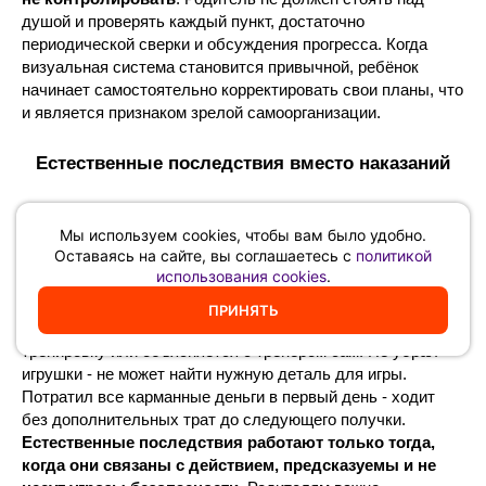
душой и проверять каждый пункт, достаточно
периодической сверки и обсуждения прогресса. Когда
визуальная система становится привычной, ребёнок
начинает самостоятельно корректировать свои планы, что
и является признаком зрелой самоорганизации.
Естественные последствия вместо наказаний
Наказания учат избегать обнаружения, естественные
Мы используем cookies, чтобы вам было удобно.
последствия учат понимать причинно-следственные
Оставаясь на сайте, вы соглашаетесь с
политикой
связи.
Когда ребёнок не выполняет договорённость,
использования cookies
.
логичным ответом системы должно быть не лишение
привилегий, а столкновение с реальным результатом
ПРИНЯТЬ
его выбора
. Забыл спортивную форму - пропустил
тренировку или объясняется с тренером сам. Не убрал
игрушки - не может найти нужную деталь для игры.
Потратил все карманные деньги в первый день - ходит
без дополнительных трат до следующего получки.
Естественные последствия работают только тогда,
когда они связаны с действием, предсказуемы и не