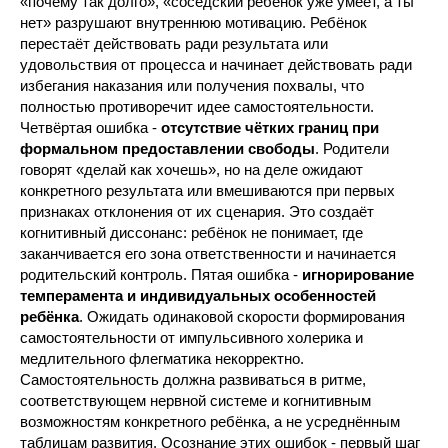
«почему так долго», «соседский ребёнок уже умеет, а ты
нет» разрушают внутреннюю мотивацию. Ребёнок
перестаёт действовать ради результата или
удовольствия от процесса и начинает действовать ради
избегания наказания или получения похвалы, что
полностью противоречит идее самостоятельности.
Четвёртая ошибка -
отсутствие чётких границ при
формальном предоставлении свободы
. Родители
говорят «делай как хочешь», но на деле ожидают
конкретного результата или вмешиваются при первых
признаках отклонения от их сценария. Это создаёт
когнитивный диссонанс: ребёнок не понимает, где
заканчивается его зона ответственности и начинается
родительский контроль. Пятая ошибка -
игнорирование
темперамента и индивидуальных особенностей
ребёнка
. Ожидать одинаковой скорости формирования
самостоятельности от импульсивного холерика и
медлительного флегматика некорректно.
Самостоятельность должна развиваться в ритме,
соответствующем нервной системе и когнитивным
возможностям конкретного ребёнка, а не усреднённым
таблицам развития. Осознание этих ошибок - первый шаг