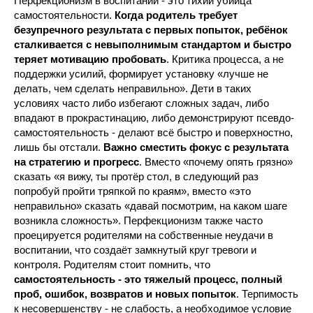
Перфекционизм в воспитании - это тихий убийца
самостоятельности.
Когда родитель требует
безупречного результата с первых попыток, ребёнок
сталкивается с невыполнимым стандартом и быстро
теряет мотивацию пробовать
. Критика процесса, а не
поддержки усилий, формирует установку «лучше не
делать, чем сделать неправильно». Дети в таких
условиях часто либо избегают сложных задач, либо
впадают в прокрастинацию, либо демонстрируют псевдо-
самостоятельность - делают всё быстро и поверхностно,
лишь бы отстали.
Важно сместить фокус с результата
на стратегию и прогресс
. Вместо «почему опять грязно»
сказать «я вижу, ты протёр стол, в следующий раз
попробуй пройти тряпкой по краям», вместо «это
неправильно» сказать «давай посмотрим, на каком шаге
возникла сложность». Перфекционизм также часто
проецируется родителями на собственные неудачи в
воспитании, что создаёт замкнутый круг тревоги и
контроля. Родителям стоит помнить, что
самостоятельность - это тяжелый процесс, полный
проб, ошибок, возвратов и новых попыток
. Терпимость
к несовершенству - не слабость, а необходимое условие