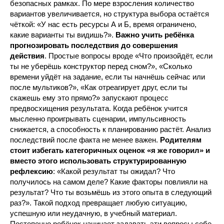
безопасных рамках. По мере взросления количество
вариантов увеличивается, но структура выбора остаётся
чёткой: «У нас есть ресурсы А и Б, время ограничено,
какие варианты ты видишь?».
Важно учить ребёнка
прогнозировать последствия до совершения
действия
. Простые вопросы вроде «Что произойдёт, если
ты не уберёшь конструктор перед сном?», «Сколько
времени уйдёт на задание, если ты начнёшь сейчас или
после мультиков?», «Как отреагирует друг, если ты
скажешь ему это прямо?» запускают процесс
предвосхищения результата. Когда ребёнок учится
мысленно проигрывать сценарии, импульсивность
снижается, а способность к планированию растёт. Анализ
последствий после факта не менее важен.
Родителям
стоит избегать категоричных оценок «я же говорил» и
вместо этого использовать структурированную
рефлексию
: «Какой результат ты ожидал? Что
получилось на самом деле? Какие факторы повлияли на
результат? Что ты возьмёшь из этого опыта в следующий
раз?». Такой подход превращает любую ситуацию,
успешную или неудачную, в учебный материал.
Постепенно ребёнок начинает задавать эти вопросы себе