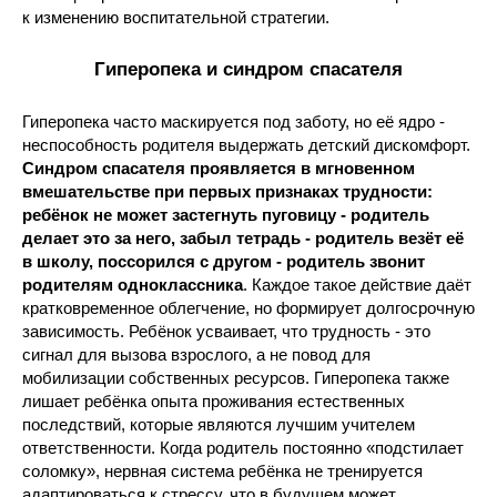
к изменению воспитательной стратегии.
Гиперопека и синдром спасателя
Гиперопека часто маскируется под заботу, но её ядро -
неспособность родителя выдержать детский дискомфорт.
Синдром спасателя проявляется в мгновенном
вмешательстве при первых признаках трудности:
ребёнок не может застегнуть пуговицу - родитель
делает это за него, забыл тетрадь - родитель везёт её
в школу, поссорился с другом - родитель звонит
родителям одноклассника
. Каждое такое действие даёт
кратковременное облегчение, но формирует долгосрочную
зависимость. Ребёнок усваивает, что трудность - это
сигнал для вызова взрослого, а не повод для
мобилизации собственных ресурсов. Гиперопека также
лишает ребёнка опыта проживания естественных
последствий, которые являются лучшим учителем
ответственности. Когда родитель постоянно «подстилает
соломку», нервная система ребёнка не тренируется
адаптироваться к стрессу, что в будущем может