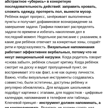
абстрактное «уберись» в конкретную
последовательность действий: заправить кровать,
сложить одежду, протереть пол, вынести мусор
.
Ребёнок видит прогресс, зачёркивает выполненные
пункты и получает дофаминовое вознаграждение за
завершение задачи. Графики помогают распределять
задачи по времени и избегать накопления дел в
последний момент. Недельное расписание с указанием, в
какие дни ребёнок отвечает за конкретные зоны, создаёт
ритм и предсказуемость.
Визуальные напоминания
работают эффективнее вербальных, потому что не
несут эмоциональной нагрузки
. Когда родитель говорит
«снова забыл», ребёнок слышит критику. Когда ребёнок
смотрит на доску и видит пропущенный пункт, он
воспринимает это как факт, а не как оценку личности.
Важно, чтобы визуальные инструменты создавались
совместно, были эстетичны, доступны ребёнку и
регулярно обновлялись. Для младших школьников
подойдут картинки с этапами, для подростков - цифровые
календари, напоминания в телефоне или таблицы.
Ключевой принцип -
инструмент должен напоминать, а
не контролировать
. Родитель не должен стоять над