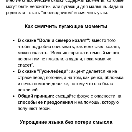
Многие классические сказки содержат моменты, которые
могут быть непонятны или пугающи для малыша. Задача
родителя - стать "переводчиком" и смягчить углы.
Как смягчить пугающие моменты
В сказке "Волк и семеро козлят":
вместо того
чтобы подробно описывать, как волк съел козлят,
можно сказать: "Волк их спрятал в темный мешок,
но они там не плакали, а ждали, пока мама их
спасет".
В сказке "Гуси-лебеди":
акцент делается не на
страхе перед погоней, а на том, как речка, яблонька
и печка помогли девочке, потому что она была
вежливой.
Общий принцип:
смещайте фокус с опасности на
способы ее преодоления
и на помощь, которую
получают герои.
Упрощение языка без потери смысла