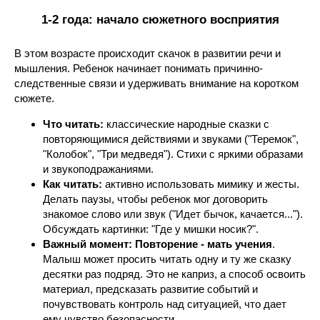
1-2 года: начало сюжетного восприятия
В этом возрасте происходит скачок в развитии речи и
мышления. Ребенок начинает понимать причинно-
следственные связи и удерживать внимание на коротком
сюжете.
Что читать:
классические народные сказки с
повторяющимися действиями и звуками ("Теремок",
"Колобок", "Три медведя"). Стихи с яркими образами
и звукоподражаниями.
Как читать:
активно использовать мимику и жесты.
Делать паузы, чтобы ребенок мог договорить
знакомое слово или звук ("Идет бычок, качается...").
Обсуждать картинки: "Где у мишки носик?".
Важный момент:
Повторение - мать учения
.
Малыш может просить читать одну и ту же сказку
десятки раз подряд. Это не каприз, а способ освоить
материал, предсказать развитие событий и
почувствовать контроль над ситуацией, что дает
ему чувство безопасности.