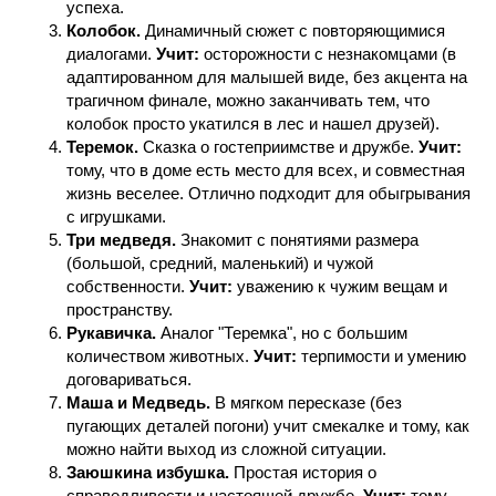
успеха.
Колобок.
Динамичный сюжет с повторяющимися
диалогами.
Учит:
осторожности с незнакомцами (в
адаптированном для малышей виде, без акцента на
трагичном финале, можно заканчивать тем, что
колобок просто укатился в лес и нашел друзей).
Теремок.
Сказка о гостеприимстве и дружбе.
Учит:
тому, что в доме есть место для всех, и совместная
жизнь веселее. Отлично подходит для обыгрывания
с игрушками.
Три медведя.
Знакомит с понятиями размера
(большой, средний, маленький) и чужой
собственности.
Учит:
уважению к чужим вещам и
пространству.
Рукавичка.
Аналог "Теремка", но с большим
количеством животных.
Учит:
терпимости и умению
договариваться.
Маша и Медведь.
В мягком пересказе (без
пугающих деталей погони) учит смекалке и тому, как
можно найти выход из сложной ситуации.
Заюшкина избушка.
Простая история о
справедливости и настоящей дружбе.
Учит:
тому,