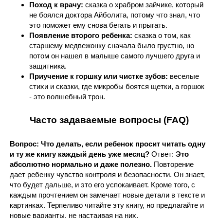
Поход к врачу:
сказка о храбром зайчике, который
не боялся доктора Айболита, потому что знал, что
это поможет ему снова бегать и прыгать.
Появление второго ребенка:
сказка о том, как
старшему медвежонку сначала было грустно, но
потом он нашел в малыше самого лучшего друга и
защитника.
Приучение к горшку или чистке зубов:
веселые
стихи и сказки, где микробы боятся щетки, а горшок
- это волшебный трон.
Часто задаваемые вопросы (FAQ)
Вопрос: Что делать, если ребенок просит читать одну
и ту же книгу каждый день уже месяц?
Ответ:
Это
абсолютно нормально и даже полезно.
Повторение
дает ребенку чувство контроля и безопасности. Он знает,
что будет дальше, и это его успокаивает. Кроме того, с
каждым прочтением он замечает новые детали в тексте и
картинках. Терпеливо читайте эту книгу, но предлагайте и
новые варианты, не настаивая на них.