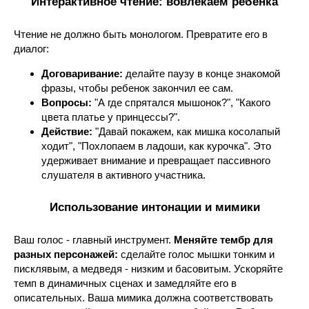
Интерактивное чтение: вовлекаем ребенка
Чтение не должно быть монологом. Превратите его в
диалог:
Договаривание:
делайте паузу в конце знакомой
фразы, чтобы ребенок закончил ее сам.
Вопросы:
"А где спрятался мышонок?", "Какого
цвета платье у принцессы?".
Действие:
"Давай покажем, как мишка косолапый
ходит", "Похлопаем в ладоши, как курочка". Это
удерживает внимание и превращает пассивного
слушателя в активного участника.
Использование интонации и мимики
Ваш голос - главный инструмент.
Меняйте тембр для
разных персонажей:
сделайте голос мышки тонким и
писклявым, а медведя - низким и басовитым. Ускоряйте
темп в динамичных сценах и замедляйте его в
описательных. Ваша мимика должна соответствовать