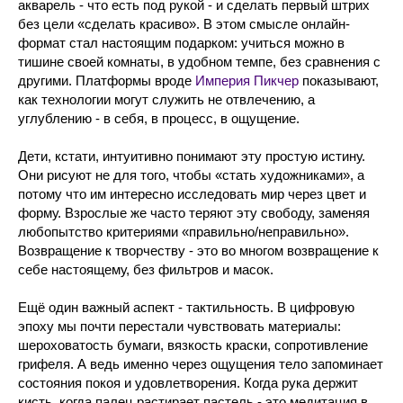
акварель - что есть под рукой - и сделать первый штрих
без цели «сделать красиво». В этом смысле онлайн-
формат стал настоящим подарком: учиться можно в
тишине своей комнаты, в удобном темпе, без сравнения с
другими. Платформы вроде
Империя Пикчер
показывают,
как технологии могут служить не отвлечению, а
углублению - в себя, в процесс, в ощущение.
Дети, кстати, интуитивно понимают эту простую истину.
Они рисуют не для того, чтобы «стать художниками», а
потому что им интересно исследовать мир через цвет и
форму. Взрослые же часто теряют эту свободу, заменяя
любопытство критериями «правильно/неправильно».
Возвращение к творчеству - это во многом возвращение к
себе настоящему, без фильтров и масок.
Ещё один важный аспект - тактильность. В цифровую
эпоху мы почти перестали чувствовать материалы:
шероховатость бумаги, вязкость краски, сопротивление
грифеля. А ведь именно через ощущения тело запоминает
состояния покоя и удовлетворения. Когда рука держит
кисть, когда палец растирает пастель - это медитация в