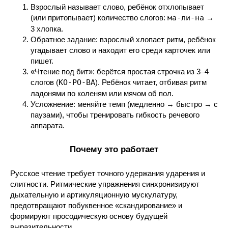
Взрослый называет слово, ребёнок отхлопывает
(или притопывает) количество слогов:
ма-ли-на
→
3 хлопка.
Обратное задание: взрослый хлопает ритм, ребёнок
угадывает слово и находит его среди карточек или
пишет.
«Чтение под бит»: берётся простая строчка из 3–4
слогов (
КО-РО-ВА
). Ребёнок читает, отбивая ритм
ладонями по коленям или мячом об пол.
Усложнение: меняйте темп (медленно → быстро → с
паузами), чтобы тренировать гибкость речевого
аппарата.
Почему это работает
Русское чтение требует точного удержания ударения и
слитности. Ритмические упражнения синхронизируют
дыхательную и артикуляционную мускулатуру,
предотвращают побуквенное «скандирование» и
формируют просодическую основу будущей
выразительности.