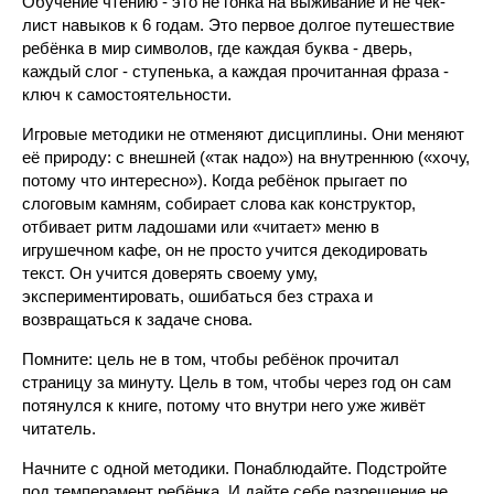
Обучение чтению - это не гонка на выживание и не чек-
лист навыков к 6 годам. Это первое долгое путешествие
ребёнка в мир символов, где каждая буква - дверь,
каждый слог - ступенька, а каждая прочитанная фраза -
ключ к самостоятельности.
Игровые методики не отменяют дисциплины. Они меняют
её природу: с внешней («так надо») на внутреннюю («хочу,
потому что интересно»). Когда ребёнок прыгает по
слоговым камням, собирает слова как конструктор,
отбивает ритм ладошами или «читает» меню в
игрушечном кафе, он не просто учится декодировать
текст. Он учится доверять своему уму,
экспериментировать, ошибаться без страха и
возвращаться к задаче снова.
Помните: цель не в том, чтобы ребёнок прочитал
страницу за минуту. Цель в том, чтобы через год он сам
потянулся к книге, потому что внутри него уже живёт
читатель.
Начните с одной методики. Понаблюдайте. Подстройте
под темперамент ребёнка. И дайте себе разрешение не