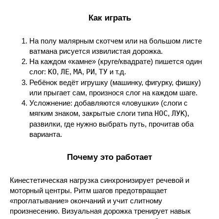
Как играть
На полу малярным скотчем или на большом листе
ватмана рисуется извилистая дорожка.
На каждом «камне» (круге/квадрате) пишется один
слог:
КО
,
ЛЕ
,
МА
,
РИ
,
ТУ
и т.д.
Ребёнок ведёт игрушку (машинку, фигурку, фишку)
или прыгает сам, произнося слог на каждом шаге.
Усложнение: добавляются «ловушки» (слоги с
мягким знаком, закрытые слоги типа
НОС
,
ЛУК
),
развилки, где нужно выбрать путь, прочитав оба
варианта.
Почему это работает
Кинестетическая нагрузка синхронизирует речевой и
моторный центры. Ритм шагов предотвращает
«проглатывание» окончаний и учит слитному
произнесению. Визуальная дорожка тренирует навык