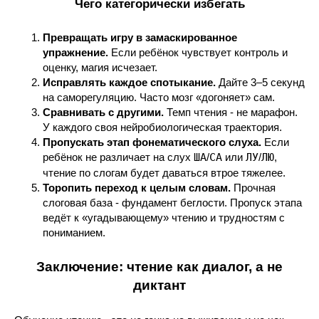
Чего категорически избегать
Превращать игру в замаскированное
упражнение.
Если ребёнок чувствует контроль и
оценку, магия исчезает.
Исправлять каждое спотыкание.
Дайте 3–5 секунд
на саморегуляцию. Часто мозг «догоняет» сам.
Сравнивать с другими.
Темп чтения - не марафон.
У каждого своя нейробиологическая траектория.
Пропускать этап фонематического слуха.
Если
ребёнок не различает на слух
ША
/
СА
или
ЛУ
/
ЛЮ
,
чтение по слогам будет даваться втрое тяжелее.
Торопить переход к целым словам.
Прочная
слоговая база - фундамент беглости. Пропуск этапа
ведёт к «угадывающему» чтению и трудностям с
пониманием.
Заключение: чтение как диалог, а не
диктант