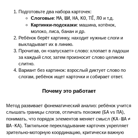
Подготовьте два набора карточек:
Слоговые
:
МА
,
ШИ
,
НА
,
КО
,
ТЁ
,
ЛО
и т.д.
Картинки-подсказки
: машина, котёнок,
молоко, лиса, банан и др.
Ребёнок берёт картинку, находит нужные слоги и
выкладывает их в линию.
Прочитав, он «запускает» слово: хлопает в ладоши
за каждый слог, затем произносит слово целиком
слитно.
Вариант без картинок: взрослый диктует слово по
слогам, ребёнок ищет карточки и собирает ответ.
Почему это работает
Метод развивает фонематический анализ: ребёнок учится
слышать границы слогов, отличать похожие (
БА
vs
ПА
),
понимать, что порядок элементов меняет смысл (
КА-ША
≠
ША-КА
). Тактильное перекладывание карточек укрепляет
зрительно-моторную координацию, критически важную