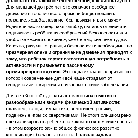
должна стать такой же естественной, как чистка зубов.
Для малышей до трёх лет это означает свободное
движение в течение всего времени бодрствования:
ползание, ходьба, лазание, бег, прыжки, игры с мячом.
Родители часто совершают ошибку, пытаясь ограничить
подвижность ребёнка из соображений безопасности или
удобства - «сиди спокойно», «не бегай», «не лезь туда».
Конечно, разумные границы безопасности необходимы, но
чрезмерная опека и ограничение движения приводят к
тому, что ребёнок теряет естественную потребность в
активности и привыкает к пассивному
времяпрепровождению.
Это одна из главных причин, по
которой современные дети всё чаще страдают от
гиподинамии, ожирения и связанных с ними заболеваний.
Для детей от трёх до пяти лет важно
знакомство с
разнообразными видами физической активности:
плавание, танцы, гимнастика, велосипед, ролики,
подвижные игры со сверстниками. Не стоит слишком рано
специализировать ребёнка на каком-то одном виде спорта
- в этом возрасте важно общее физическое развитие,
координация, баланс, ловкость.
Главная задача