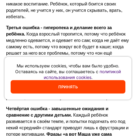
никакое воспитание. Ребёнок, который боится своих
родителей, не учится у них, он учится скрывать, врать,
избегать.
Третья ошибка - гиперопека и делание всего за
ребёнка.
Когда взрослый торопится, потому что ребёнок
медленно одевается, и одевает его сам; когда не даёт ему
самому есть, потому что вокруг всё будет в каше; когда
решает за него все проблемы, потому что «он ещё
маленький» - он лишает ребёнка возможности
Мы используем cookies, чтобы вам было удобно.
сформировать важнейшие навыки самостоятельности.
Оставаясь на сайте, вы соглашаетесь с
политикой
Привычка полагаться на других, а не на собственные
использования cookies
.
силы, формируется именно так - через постоянное
вмешательство взрослых.
Впоследствии такой ребёнок
ПРИНЯТЬ
становится инфантильным, неспособным к принятию
решений, зависимым от чужого мнения и помощи.
Четвёртая ошибка - завышенные ожидания и
сравнение с другими детьми.
Каждый ребёнок
развивается в своём темпе, и попытки подогнать его под
некий «средний» стандарт приводят лишь к фрустрации и
потере мотивации.
Фразы «а вот Маша уже сама