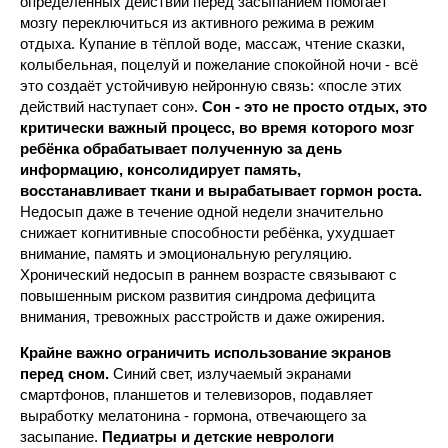
определённых действий перед засыпанием помогает
мозгу переключиться из активного режима в режим
отдыха. Купание в тёплой воде, массаж, чтение сказки,
колыбельная, поцелуй и пожелание спокойной ночи - всё
это создаёт устойчивую нейронную связь: «после этих
действий наступает сон».
Сон - это не просто отдых, это
критически важный процесс, во время которого мозг
ребёнка обрабатывает полученную за день
информацию, консолидирует память,
восстанавливает ткани и вырабатывает гормон роста.
Недосып даже в течение одной недели значительно
снижает когнитивные способности ребёнка, ухудшает
внимание, память и эмоциональную регуляцию.
Хронический недосып в раннем возрасте связывают с
повышенным риском развития синдрома дефицита
внимания, тревожных расстройств и даже ожирения.
Крайне важно ограничить использование экранов
перед сном.
Синий свет, излучаемый экранами
смартфонов, планшетов и телевизоров, подавляет
выработку мелатонина - гормона, отвечающего за
засыпание.
Педиатры и детские неврологи