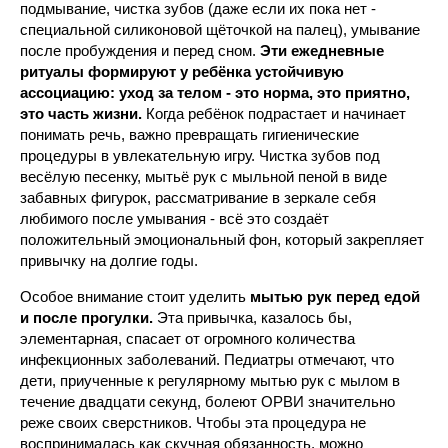
подмывание, чистка зубов (даже если их пока нет -
специальной силиконовой щёточкой на палец), умывание
после пробуждения и перед сном.
Эти ежедневные
ритуалы формируют у ребёнка устойчивую
ассоциацию: уход за телом - это норма, это приятно,
это часть жизни.
Когда ребёнок подрастает и начинает
понимать речь, важно превращать гигиенические
процедуры в увлекательную игру. Чистка зубов под
весёлую песенку, мытьё рук с мыльной пеной в виде
забавных фигурок, рассматривание в зеркале себя
любимого после умывания - всё это создаёт
положительный эмоциональный фон, который закрепляет
привычку на долгие годы.
Особое внимание стоит уделить
мытью рук перед едой
и после прогулки.
Эта привычка, казалось бы,
элементарная, спасает от огромного количества
инфекционных заболеваний. Педиатры отмечают, что
дети, приученные к регулярному мытью рук с мылом в
течение двадцати секунд, болеют ОРВИ значительно
реже своих сверстников. Чтобы эта процедура не
воспринималась как скучная обязанность, можно