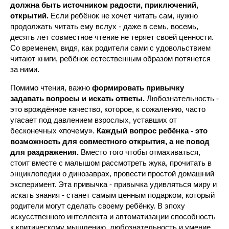
должна быть источником радости, приключений,
открытий.
Если ребёнок не хочет читать сам, нужно
продолжать читать ему вслух - даже в семь, восемь,
десять лет совместное чтение не теряет своей ценности.
Со временем, видя, как родители сами с удовольствием
читают книги, ребёнок естественным образом потянется
за ними.
Помимо чтения, важно
формировать привычку
задавать вопросы и искать ответы.
Любознательность -
это врождённое качество, которое, к сожалению, часто
угасает под давлением взрослых, уставших от
бесконечных «почему».
Каждый вопрос ребёнка - это
возможность для совместного открытия, а не повод
для раздражения.
Вместо того чтобы отмахиваться,
стоит вместе с малышом рассмотреть жука, прочитать в
энциклопедии о динозаврах, провести простой домашний
эксперимент. Эта привычка - привычка удивляться миру и
искать знания - станет самым ценным подарком, который
родители могут сделать своему ребёнку. В эпоху
искусственного интеллекта и автоматизации способность
к критическому мышлению, любознательность и умение