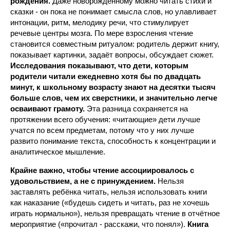
рождения.
Даже новорождённому можно читать стихи и
сказки - он пока не понимает смысла слов, но улавливает
интонации, ритм, мелодику речи, что стимулирует
речевые центры мозга. По мере взросления чтение
становится совместным ритуалом: родитель держит книгу,
показывает картинки, задаёт вопросы, обсуждает сюжет.
Исследования показывают, что дети, которым
родители читали ежедневно хотя бы по двадцать
минут, к школьному возрасту знают на десятки тысяч
больше слов, чем их сверстники, и значительно легче
осваивают грамоту.
Эта разница сохраняется на
протяжении всего обучения: «читающие» дети лучше
учатся по всем предметам, потому что у них лучше
развито понимание текста, способность к концентрации и
аналитическое мышление.
Крайне важно, чтобы чтение ассоциировалось с
удовольствием, а не с принуждением.
Нельзя
заставлять ребёнка читать, нельзя использовать книги
как наказание («будешь сидеть и читать, раз не хочешь
играть нормально»), нельзя превращать чтение в отчётное
мероприятие («прочитал - расскажи, что понял»).
Книга