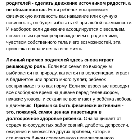
родителей - сделать движение источником радости, а
не обязанностью.
Если ребёнок воспринимает
физическую активность как наказание или скучную
повинность, он будет избегать её при любой возможности.
И наоборот, если движение ассоциируется с весельем,
совместным времяпрепровождением с родителями,
чувством собственного тела и его возможностей, эта
привычка сохранится на всю жизнь.
Личный пример родителей здесь снова играет
решающую роль.
Если вся семья по выходным
выбирается на природу, катается на велосипедах, играет
в бадминтон или просто много гуляет, ребёнок
воспринимает это как норму. Если же взрослые проводят
всё свободное время на диване перед телевизором,
никакие уговоры и секции не воспитают у ребёнка любовь
к движению.
Привычка быть физически активным -
это, пожалуй, самая ценная инвестиция в
долгосрочное здоровье ребёнка.
Она защищает от
сердечно-сосудистых заболеваний, диабета, депрессии,
ожирения и множества других проблем, которые
становятся бичом современного цивилизованного