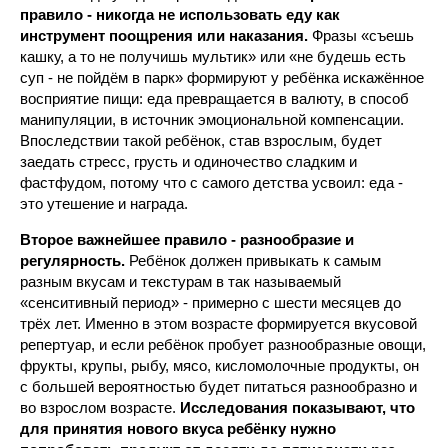
правило - никогда не использовать еду как
инструмент поощрения или наказания.
Фразы «съешь
кашку, а то не получишь мультик» или «не будешь есть
суп - не пойдём в парк» формируют у ребёнка искажённое
восприятие пищи: еда превращается в валюту, в способ
манипуляции, в источник эмоциональной компенсации.
Впоследствии такой ребёнок, став взрослым, будет
заедать стресс, грусть и одиночество сладким и
фастфудом, потому что с самого детства усвоил: еда -
это утешение и награда.
Второе важнейшее правило - разнообразие и
регулярность.
Ребёнок должен привыкать к самым
разным вкусам и текстурам в так называемый
«сенситивный период» - примерно с шести месяцев до
трёх лет. Именно в этом возрасте формируется вкусовой
репертуар, и если ребёнок пробует разнообразные овощи,
фрукты, крупы, рыбу, мясо, кисломолочные продукты, он
с большей вероятностью будет питаться разнообразно и
во взрослом возрасте.
Исследования показывают, что
для принятия нового вкуса ребёнку нужно