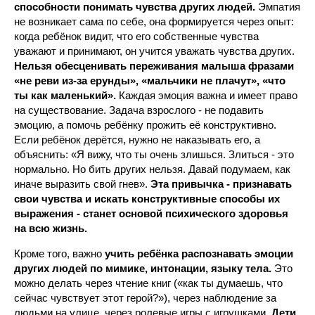
способности понимать чувства других людей.
Эмпатия
не возникает сама по себе, она формируется через опыт:
когда ребёнок видит, что его собственные чувства
уважают и принимают, он учится уважать чувства других.
Нельзя обесценивать переживания малыша фразами
«не реви из-за ерунды», «мальчики не плачут», «что
ты как маленький».
Каждая эмоция важна и имеет право
на существование. Задача взрослого - не подавить
эмоцию, а помочь ребёнку прожить её конструктивно.
Если ребёнок дерётся, нужно не наказывать его, а
объяснить: «Я вижу, что ты очень злишься. Злиться - это
нормально. Но бить других нельзя. Давай подумаем, как
иначе выразить свой гнев».
Эта привычка - признавать
свои чувства и искать конструктивные способы их
выражения - станет основой психического здоровья
на всю жизнь.
Кроме того, важно
учить ребёнка распознавать эмоции
других людей по мимике, интонации, языку тела.
Это
можно делать через чтение книг («как ты думаешь, что
сейчас чувствует этот герой?»), через наблюдение за
людьми на улице, через ролевые игры с игрушками.
Дети,