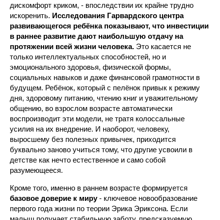
дискомфорт криком, - впоследствии их крайне трудно
искоренить.
Исследования Гарвардского центра
развивающегося ребёнка показывают, что инвестиции
в раннее развитие дают наибольшую отдачу на
протяжении всей жизни человека.
Это касается не
только интеллектуальных способностей, но и
эмоционального здоровья, физической формы,
социальных навыков и даже финансовой грамотности в
будущем. Ребёнок, который с пелёнок привык к режиму
дня, здоровому питанию, чтению книг и уважительному
общению, во взрослом возрасте автоматически
воспроизводит эти модели, не тратя колоссальные
усилия на их внедрение. И наоборот, человеку,
выросшему без полезных привычек, приходится
буквально заново учиться тому, что другие усвоили в
детстве как нечто естественное и само собой
разумеющееся.
Кроме того, именно в раннем возрасте формируется
базовое доверие к миру
- ключевое новообразование
первого года жизни по теории Эрика Эриксона. Если
малыш получает стабильную заботу, предсказуемую