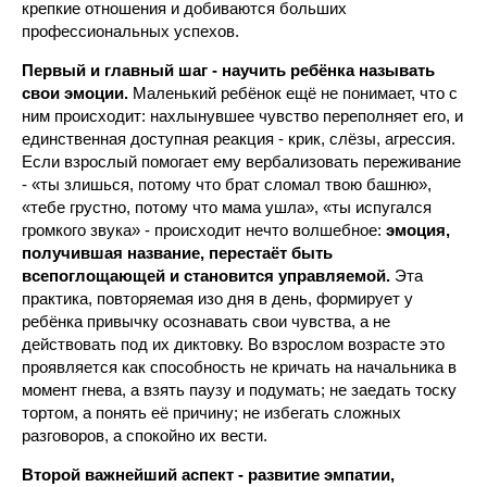
крепкие отношения и добиваются больших
профессиональных успехов.
Первый и главный шаг - научить ребёнка называть
свои эмоции.
Маленький ребёнок ещё не понимает, что с
ним происходит: нахлынувшее чувство переполняет его, и
единственная доступная реакция - крик, слёзы, агрессия.
Если взрослый помогает ему вербализовать переживание
- «ты злишься, потому что брат сломал твою башню»,
«тебе грустно, потому что мама ушла», «ты испугался
громкого звука» - происходит нечто волшебное:
эмоция,
получившая название, перестаёт быть
всепоглощающей и становится управляемой.
Эта
практика, повторяемая изо дня в день, формирует у
ребёнка привычку осознавать свои чувства, а не
действовать под их диктовку. Во взрослом возрасте это
проявляется как способность не кричать на начальника в
момент гнева, а взять паузу и подумать; не заедать тоску
тортом, а понять её причину; не избегать сложных
разговоров, а спокойно их вести.
Второй важнейший аспект - развитие эмпатии,