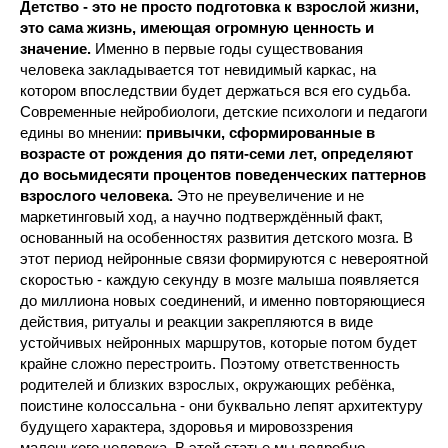
Детство - это не просто подготовка к взрослой жизни,
это сама жизнь, имеющая огромную ценность и
значение.
Именно в первые годы существования
человека закладывается тот невидимый каркас, на
котором впоследствии будет держаться вся его судьба.
Современные нейробиологи, детские психологи и педагоги
едины во мнении:
привычки, сформированные в
возрасте от рождения до пяти-семи лет, определяют
до восьмидесяти процентов поведенческих паттернов
взрослого человека.
Это не преувеличение и не
маркетинговый ход, а научно подтверждённый факт,
основанный на особенностях развития детского мозга. В
этот период нейронные связи формируются с невероятной
скоростью - каждую секунду в мозге малыша появляется
до миллиона новых соединений, и именно повторяющиеся
действия, ритуалы и реакции закрепляются в виде
устойчивых нейронных маршрутов, которые потом будет
крайне сложно перестроить. Поэтому ответственность
родителей и близких взрослых, окружающих ребёнка,
поистине колоссальна - они буквально лепят архитектуру
будущего характера, здоровья и мировоззрения
маленького человека. В этой статье мы подробно